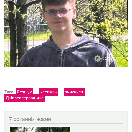
Теги
Розшук
хлопець
зникнути
Дніпропетровщина
7 останніх новин