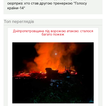
сюрприз: хто став другою тренеркою "Голосу
країни-14"
Топ переглядів
Дніпропетровщина під ворожою атакою: сталося
багато пожеж