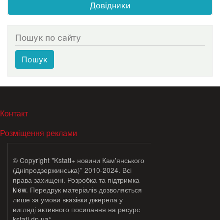
Довідники
Пошук по сайту
Пошук
МЕНЮ В ПОДВАЛЕ
Контакт
Розміщення реклами
© Copyright "Kstati+ новини Кам'янського
(Дніпродзержинська)" 2010-2024. Всі
права захищені. Розробка та підтримка
klew
. Передрук матеріалів дозволяється
лише за умови вказівки джерела у
вигляді активного посилання на ресурс
kstati.dp.ua*.