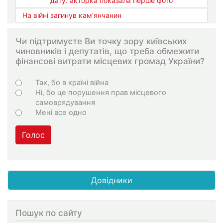
дату: акторка показала перше фото
На війні загинув кам’янчанин
Чи підтримуєте Ви точку зору київських
чиновників і депутатів, що треба обмежити
фінансові витрати місцевих громад України?
Варіанти
Так, бо в країні війна
Ні, бо це порушення прав місцевого
самоврядування
Мені все одно
Голос
Довідники
Пошук по сайту