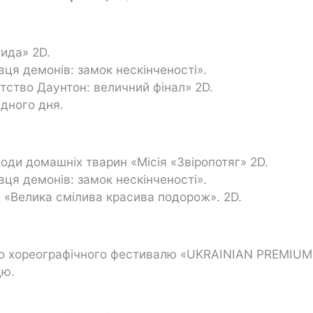
тида» 2D.
вця демонів: замок нескінченості».
атство Даунтон: величний фінал» 2D.
ідного дня.
игоди домашніх тварин «Місія «Звіропотяг» 2D.
вця демонів: замок нескінченості».
 «Велика смілива красива подорож». 2D.
кого хореографічного фестивалю «UKRAINIAN PREMIUM
цю.