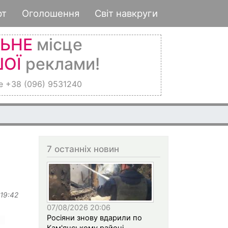
рт
Оголошення
Світ навкруги
ЛЬНЕ
місце
ОЇ
реклами!
е +38 (096) 9531240
7 останніх новин
 19:42
07/08/2026 20:06
Росіяни знову вдарили по
Кам'янському районі