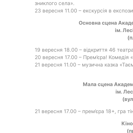
зниклого села».
23 вересня 11.00 – екскурсія в експоз
Основна сцена Акад
ім. Ле
(п
19 вересня 18.00 – відкриття 46 театр
20 вересня 17.00 – Прем’єра! Комедія 
21 вересня 11.00 – музична казка «Та
Мала сцена Академ
ім. Ле
(вул
21 вересня 17.00 – прем’єра 18+, гра 
Кін
(п