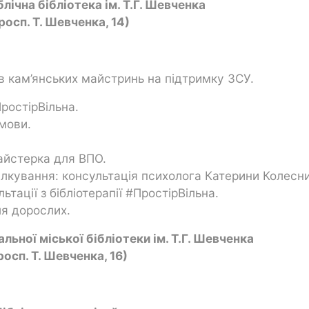
лічна бібліотека ім. Т.Г. Шевченка
росп. Т. Шевченка, 14)
в кам’янських майстринь на підтримку ЗСУ.
ПростірВільна.
 мови.
майстерка для ВПО.
ілкування: консультація психолога Катерини Колесни
ьтації з бібліотерапії #ПростірВільна.
ля дорослих.
льної міської бібліотеки ім. Т.Г. Шевченка
росп. Т. Шевченка, 16)