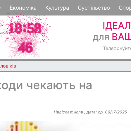
Перейти
е
Економіка
Культура
Суспільство
Спо
до
основного
ІДЕА
вмісту
для
ВАШ
Телефонуйт
ловіків
аходи чекають на
Надіслав:
ilona
, дата:
ср, 09/17/2025 -