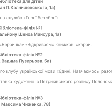
Бібліотека для дітей
н П.Калнишевського, 1а)
на служба «Герої без зброї».
Бібліотека-філія №1
тальйону Шейха Мансура, 1а)
З «Вербичка» «Відкриваємо книжкові скарби.
Бібліотека-філія №2
. Вадима Пузирьова, 5а)
ого клубу української мови «Єдині. Навчаємось разо
тавка художниці з Петриківського розпису Полонсько
Бібліотека-філія №3
. Максима Чиженка, 78)