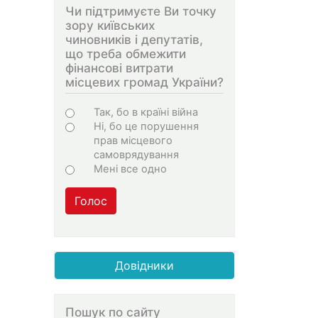
Чи підтримуєте Ви точку
зору київських
чиновників і депутатів,
що треба обмежити
фінансові витрати
місцевих громад України?
Варіанти
Так, бо в країні війна
Ні, бо це порушення
прав місцевого
самоврядування
Мені все одно
Голос
Довідники
Пошук по сайту