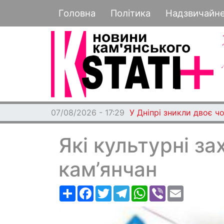
Основная навигация
Головна
Політика
Надзвичайн
07/08/2026 - 17:29
У Дніпрі зникли двоє чо
Які культурні з
кам’янчан
Ресурс
Facebook
Twitter
Telegram
WhatsApp
Viber
Email