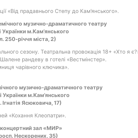
иції «Від прадавнього Степу до Кам’янського».
емічного музично-драматичного театру
сі Українки м.Кам’янського
л. 250-річчя міста, 2)
ального сезону. Театральна провокація 18+ «Хто я є?
«Шалене рандеву в готелі «Вестмінстер».
ємниця чарівного ключика».
ічного музично-драматичного театру
сі Українки м.Кам’янського
. Ігнатія Ясюковича, 17)
тіней «Кохання Клеопатри».
оконцертний зал «МИР»
росп. Нескорених, 35)