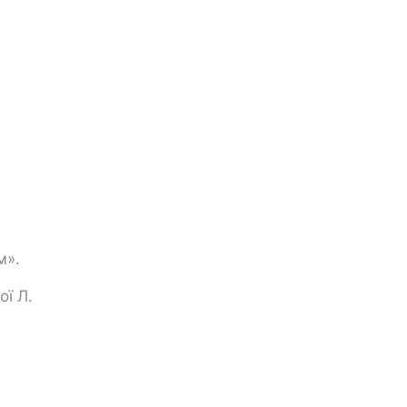
м».
ї Л.