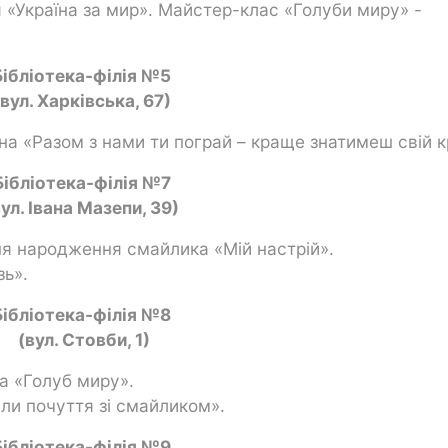
я «Україна за мир». Майстер-клас «Голуби миру» -
Бібліотека-філія №5
(вул. Харківська, 67)
на «Разом з нами ти пограй – краще знатимеш свій к
Бібліотека-філія №7
вул. Івана Мазепи, 39)
ня народження смайлика «Мій настрій».
зь».
Бібліотека-філія №8
(вул. Стовби, 1)
а «Голуб миру».
іли почуття зі смайликом».
Бібліотека-філія №9