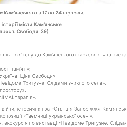
 Кам’янського з 17 по 24 вересня.
 історії міста Кам’янське
просп. Свободи, 39)
адавнього Степу до Кам’янського» (археологічна виста
ост пам’яті»;
країна. Ціна Свободи»;
евідоме Тритузне. Слідами зниклого села».
 простору».
ANIMALтерапія».
с війни, історична гра «Станція Запоріжжя-Кам’янськ
кспозиції «Таємниці української осені».
я, екскурсія по виставці «Невідоме Тритузне. Сліда