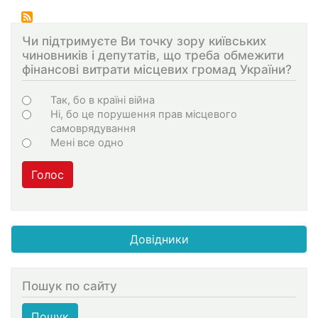
страниц
страница
Чи підтримуєте Ви точку зору київських
чиновників і депутатів, що треба обмежити
фінансові витрати місцевих громад України?
Choices
Так, бо в країні війна
Ні, бо це порушення прав місцевого
самоврядування
Мені все одно
Голос
Довідники
Пошук по сайту
Пошук