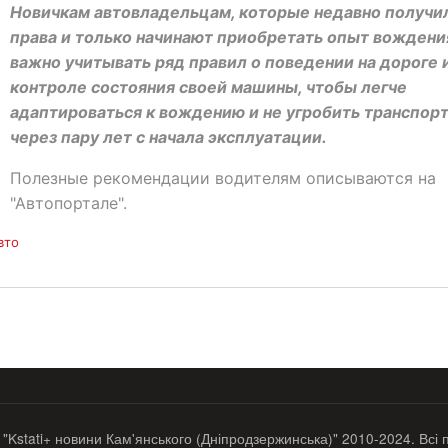
Новичкам автовладельцам, которые недавно получи
права и только начинают приобретать опыт вождени
важно учитывать ряд правил о поведении на дороге 
контроле состояния своей машины, чтобы легче
адаптироваться к вождению и не угробить транспор
через пару лет с начала эксплуатации.
Полезные рекомендации водителям описываются на
"Автопортале".
вто
 "Kstati+ новини Кам'янського (Дніпродзержинська)" 2010-2024. Всі 