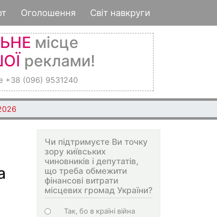
рт
Оголошення
Світ навкруги
ЛЬНЕ
місце
ОЇ
реклами!
е +38 (096) 9531240
 2026
Чи підтримуєте Ви точку
зору київських
чиновників і депутатів,
а
що треба обмежити
фінансові витрати
місцевих громад України?
Choices
Так, бо в країні війна