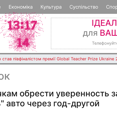
Перейти
е
Економіка
Культура
Суспільство
Спо
к
основному
ІДЕА
содержанию
для
ВАШ
Телефонуйт
 став півфіналістом премії Global Teacher Prize Ukraine
ок
чкам обрести уверенность з
ь" авто через год-другой