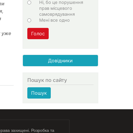
Ні, бо це порушення
ли
прав місцевого
я,
самоврядування
и
Мені все одно
т уже
Голос
Довідники
Пошук по сайту
Пошук
права захищені. Розробка та