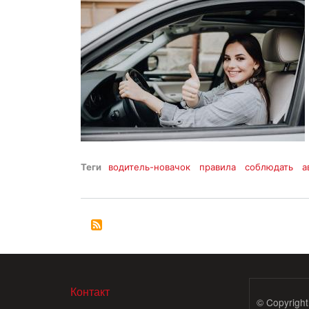
Теги
водитель-новачок
правила
соблюдать
а
МЕНЮ В ПОДВАЛЕ
Контакт
© Copyright