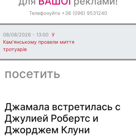
для
ВАШОЇ
реклами!
Оголошення
Телефонуйте +38 (096) 9531240
Світ навкруги
08/08/2026 - 13:00
У
Кам'янському провели миття
тротуарів
посетить
Джамала встретилась с
Джулией Робертс и
Джорджем Клуни