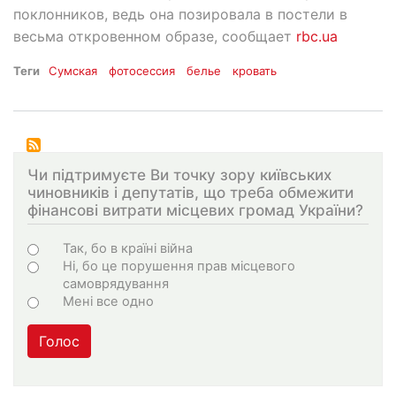
поклонников, ведь она позировала в постели в
весьма откровенном образе, сообщает
rbc.ua
Теги
Сумская
фотосессия
белье
кровать
Чи підтримуєте Ви точку зору київських
чиновників і депутатів, що треба обмежити
фінансові витрати місцевих громад України?
Choices
Так, бо в країні війна
Ні, бо це порушення прав місцевого
самоврядування
Мені все одно
Голос