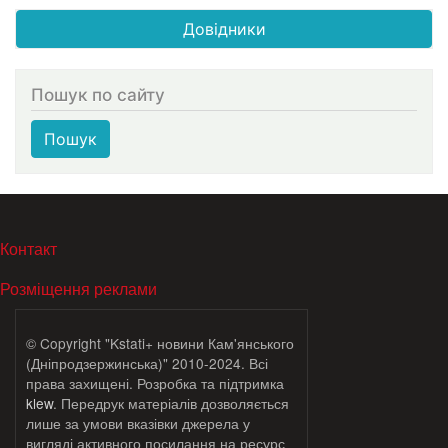
Довідники
Пошук по сайту
Пошук
МЕНЮ В ПОДВАЛЕ
Контакт
Розміщення реклами
© Copyright "Kstati+ новини Кам'янського
(Дніпродзержинська)" 2010-2024. Всі
права захищені. Розробка та підтримка
klew
. Передрук матеріалів дозволяється
лише за умови вказівки джерела у
вигляді активного посилання на ресурс