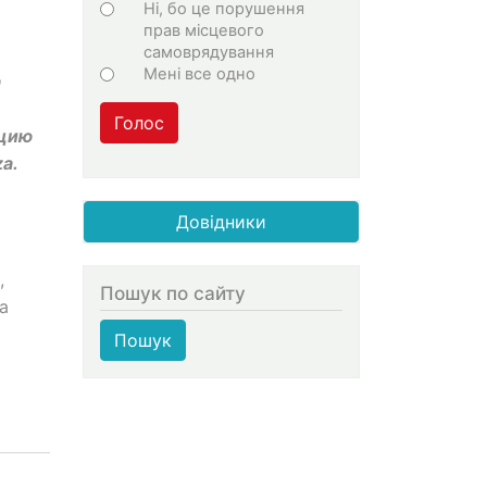
Ні, бо це порушення
прав місцевого
самоврядування
Мені все одно
а
Голос
кцию
a.
Довідники
,
Пошук по сайту
а
Пошук