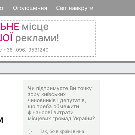
рт
Оголошення
Світ навкруги
ЛЬНЕ
місце
ОЇ
реклами!
е +38 (096) 9531240
Чи підтримуєте Ви точку
зору київських
чиновників і депутатів,
що треба обмежити
фінансові витрати
м
місцевих громад України?
Choices
Так, бо в країні війна