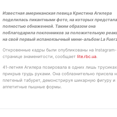
Известная американская певица Кристина Агилера
поделилась пикантными фото, на которых предстал
полностью обнаженной. Таким образом она
поблагодарила поклонников за положительную реа
на свой первый испаноязычный мини-альбом La Fuerz
Откровенные кадры были опубликованы на Instagram-
странице знаменитости, сообщает
lite.rbc.ua
.
41-летняя Агилера позировала в одних лишь трусиках
прикрыв грудь руками. Она соблазнительно присела н
плетеный табурет, демонстрируя шикарную фигуру и
аппетитные пышные формы.