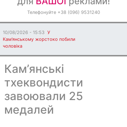
для
ВАШОЇ
реклами!
Оголошення
Телефонуйте +38 (096) 9531240
Світ навкруги
10/08/2026 - 15:53
У
Кам’янському жорстоко побили
чоловіка
Кам’янські
тхеквондисти
завоювали 25
медалей