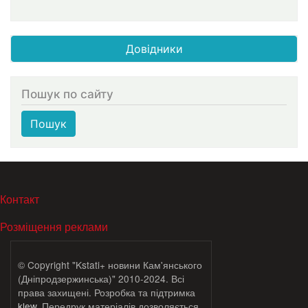
Довідники
Пошук по сайту
Пошук
МЕНЮ В ПОДВАЛЕ
Контакт
Розміщення реклами
© Copyright "Kstati+ новини Кам'янського
(Дніпродзержинська)" 2010-2024. Всі
права захищені. Розробка та підтримка
klew
. Передрук матеріалів дозволяється