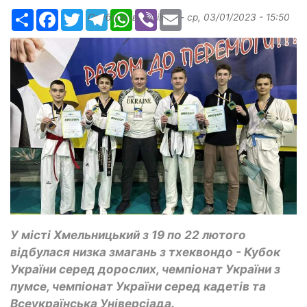
Ресурс
Facebook
Twitter
Telegram
WhatsApp
Viber
Email
Опубликовано
ilona
-
ср, 03/01/2023 - 15:50
У місті Хмельницький з 19 по 22 лютого
відбулася низка змагань з тхеквондо - Кубок
України серед дорослих, чемпіонат України з
пумсе, чемпіонат України серед кадетів та
Всеукраїнська Універсіада.