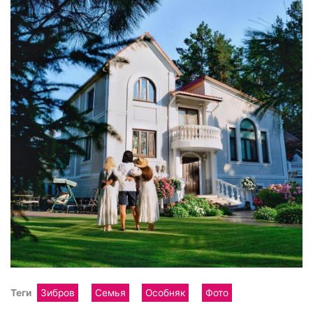
Теги
Зибров
Семья
Особняк
Фото