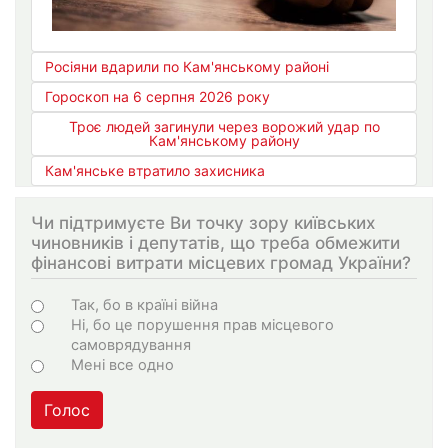
Росіяни вдарили по Кам'янському районі
Гороскоп на 6 серпня 2026 року
Троє людей загинули через ворожий удар по
Кам'янському району
Кам'янське втратило захисника
Чи підтримуєте Ви точку зору київських
чиновників і депутатів, що треба обмежити
фінансові витрати місцевих громад України?
Choices
Так, бо в країні війна
Ні, бо це порушення прав місцевого
самоврядування
Мені все одно
Голос