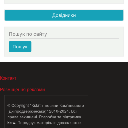
Довідники
Пошук по сайту
Пошук
МЕНЮ В ПОДВАЛЕ
Контакт
Розміщення реклами
© Copyright "Kstati+ новини Кам'янського
(Дніпродзержинська)" 2010-2024. Всі
права захищені. Розробка та підтримка
klew
. Передрук матеріалів дозволяється
лише за умови вказівки джерела у