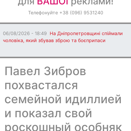
для
ВАШОЇ
реклами!
Оголошення
Телефонуйте +38 (096) 9531240
Світ навкруги
06/08/2026 - 18:47
Ворог протягом дня
бив по Дніпропетровщині: є загиблі
Павел Зибров
похвастался
семейной идиллией
и показал свой
роскошный особняк