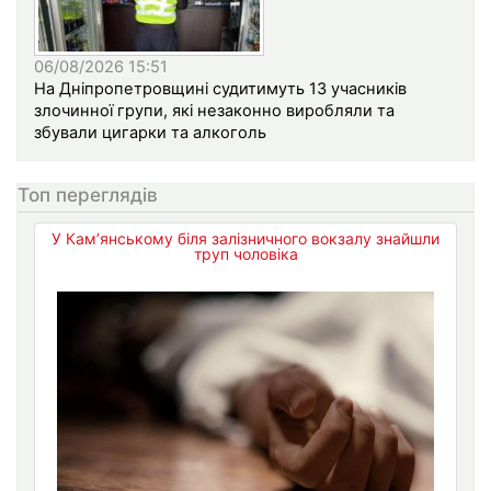
06/08/2026 15:51
На Дніпропетровщині судитимуть 13 учасників
злочинної групи, які незаконно виробляли та
збували цигарки та алкоголь
Топ переглядів
У Кам’янському біля залізничного вокзалу знайшли
труп чоловіка