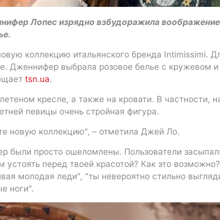
ннифер Лопес изрядно взбудоражила воображение
ье.
вую коллекцию итальянского бренда Intimissimi. Д
ье. Дженнифер выбрала розовое белье с кружевом и
общает
tsn.ua
.
етеном кресле, а также на кровати. В частности, н
летней певицы очень стройная фигура.
те новую коллекцию", – отметила Джей Ло.
р были просто ошеломлены. Пользователи засыпал
м устоять перед твоей красотой? Как это возможно?
ивая молодая леди", "ты невероятно стильно выгляд
е ноги".