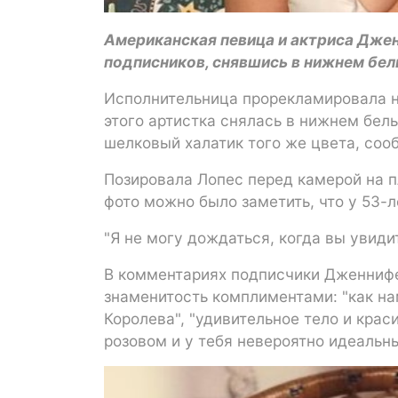
Американская певица и актриса Дже
подписников, снявшись в нижнем бел
Исполнительница прорекламировала но
этого артистка снялась в нижнем бел
шелковый халатик того же цвета, со
Позировала Лопес перед камерой на пл
фото можно было заметить, что у 53-
"Я не могу дождаться, когда вы увиди
В комментариях подписчики Дженнифе
знаменитость комплиментами: "как на
Королева", "удивительное тело и крас
розовом и у тебя невероятно идеальны