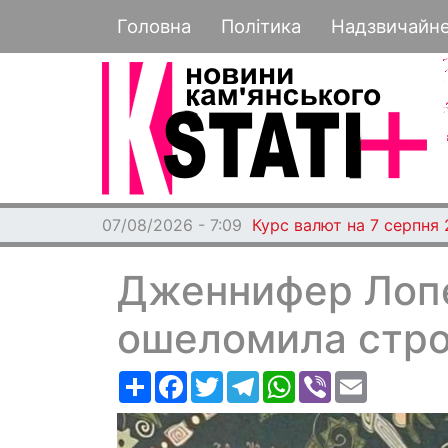
Основная навигация
Головна
Політика
Надзвичайн
07/08/2026 - 7:04
Вчитель із Кам'янського 
Дженнифер Лопе
ошеломила стро
Ресурс
Facebook
Twitter
Telegram
WhatsApp
Viber
Email