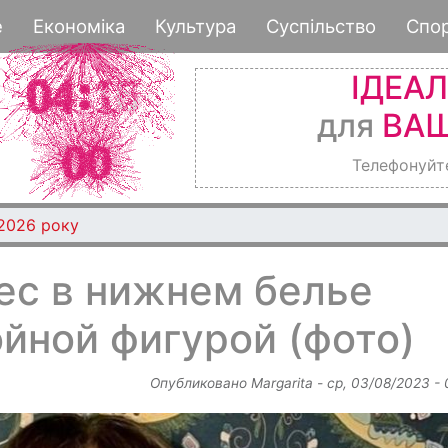
Перейти
е
Економіка
Культура
Суспільство
Спо
к
основному
ІДЕА
содержанию
для
ВАШ
Телефонуйт
став півфіналістом премії Global Teacher Prize Ukraine 
с в нижнем белье
йной фигурой (фото)
Опубликовано
Margarita
-
ср, 03/08/2023 -