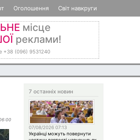
рт
Оголошення
Світ навкруги
ЛЬНЕ
місце
ОЇ
реклами!
е +38 (096) 9531240
2026
7 останніх новин
 06:00
07/08/2026 07:13
Українці можуть повернути
частину вартості навчання: як