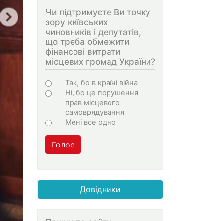
Чи підтримуєте Ви точку
зору київських
чиновників і депутатів,
що треба обмежити
фінансові витрати
місцевих громад України?
Choices
Так, бо в країні війна
Ні, бо це порушення
прав місцевого
самоврядування
Мені все одно
Голос
Довідники