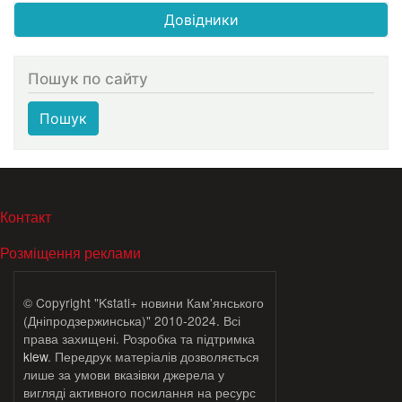
Довідники
Пошук по сайту
Пошук
МЕНЮ В ПОДВАЛЕ
Контакт
Розміщення реклами
© Copyright "Kstati+ новини Кам'янського
(Дніпродзержинська)" 2010-2024. Всі
права захищені. Розробка та підтримка
klew
. Передрук матеріалів дозволяється
лише за умови вказівки джерела у
вигляді активного посилання на ресурс