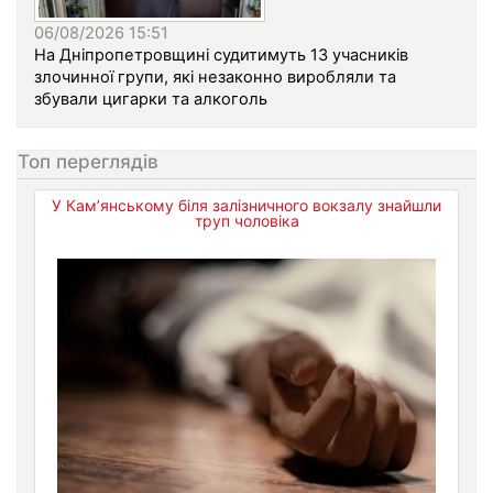
06/08/2026 15:51
На Дніпропетровщині судитимуть 13 учасників
злочинної групи, які незаконно виробляли та
збували цигарки та алкоголь
Топ переглядів
У Кам’янському біля залізничного вокзалу знайшли
труп чоловіка