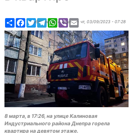
Ресурс
Facebook
Twitter
Telegram
WhatsApp
Viber
Email
Опубликовано
Margarita
-
чт, 03/09/2023 - 07:28
8 марта, в 17:26, на улице Калиновая
Индустриального района Днепра горела
квартира на девятом этаже.