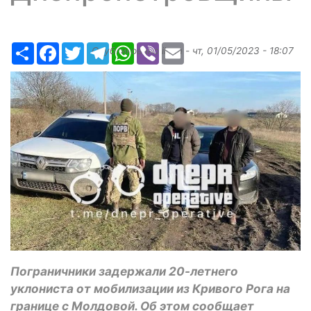
Ресурс
Facebook
Twitter
Telegram
WhatsApp
Viber
Email
Опубликовано
ilona
-
чт, 01/05/2023 - 18:07
Пограничники задержали 20-летнего
уклониста от мобилизации из Кривого Рога на
границе с Молдовой. Об этом сообщает