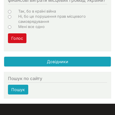
фінансові витрати місцевих громад України?
Choices
Так, бо в країні війна
Ні, бо це порушення прав місцевого
самоврядування
Мені все одно
Голос
Довідники
Пошук по сайту
Пошук