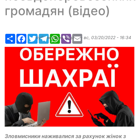
громадян (відео)
Ресурс
Facebook
Twitter
Telegram
WhatsApp
Viber
Email
Опубликовано
bugaev
-
вс, 03/20/2022 - 16:34
Зловмисники наживалися за рахунок жінок з