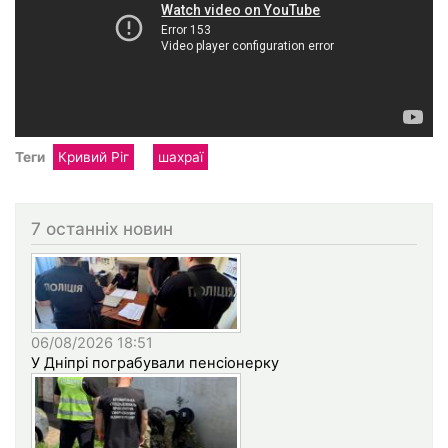
Теги
Кривий Ріг
шахраї
7 останніх новин
06/08/2026 18:51
У Дніпрі пограбували пенсіонерку