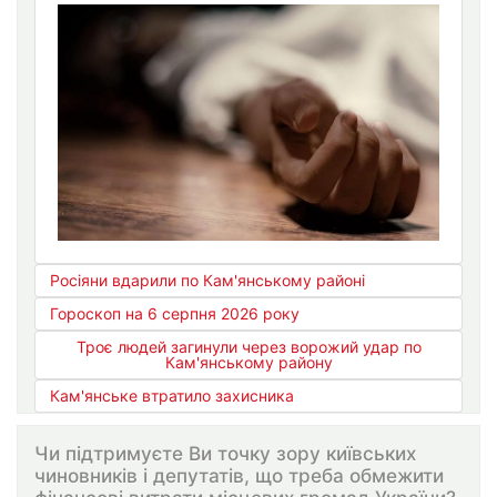
Росіяни вдарили по Кам'янському районі
Гороскоп на 6 серпня 2026 року
Троє людей загинули через ворожий удар по
Кам'янському району
Кам'янське втратило захисника
Чи підтримуєте Ви точку зору київських
чиновників і депутатів, що треба обмежити