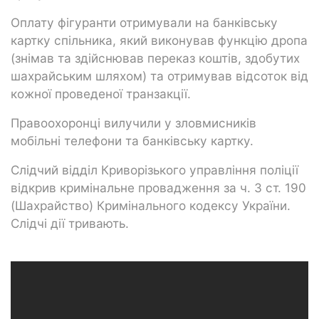
Оплату фігуранти отримували на банківську
картку спільника, який виконував функцію дропа
(знімав та здійснював переказ коштів, здобутих
шахрайським шляхом) та отримував відсоток від
кожної проведеної транзакції.
Правоохоронці вилучили у зловмисників
мобільні телефони та банківську картку.
Слідчий відділ Криворізького управління поліції
відкрив кримінальне провадження за ч. 3 ст. 190
(Шахрайство) Кримінального кодексу України.
Слідчі дії тривають.