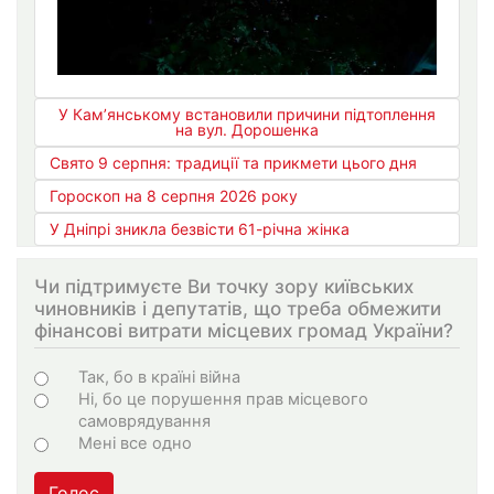
У Кам’янському встановили причини підтоплення
на вул. Дорошенка
Свято 9 серпня: традиції та прикмети цього дня
Гороскоп на 8 серпня 2026 року
У Дніпрі зникла безвісти 61-річна жінка
Чи підтримуєте Ви точку зору київських
чиновників і депутатів, що треба обмежити
фінансові витрати місцевих громад України?
Choices
Так, бо в країні війна
Ні, бо це порушення прав місцевого
самоврядування
Мені все одно
Голос