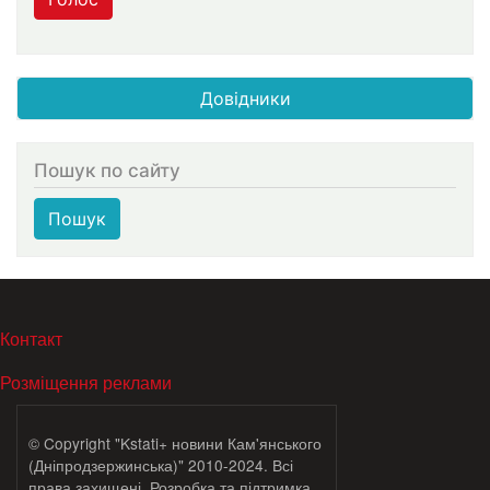
Довідники
Пошук по сайту
Пошук
МЕНЮ В ПОДВАЛЕ
Контакт
Розміщення реклами
© Copyright "Kstati+ новини Кам'янського
(Дніпродзержинська)" 2010-2024. Всі
права захищені. Розробка та підтримка