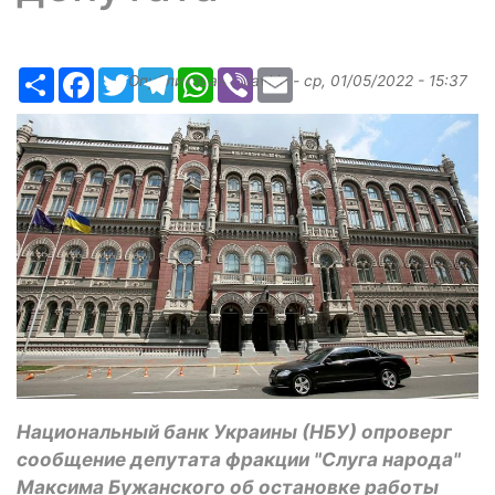
Ресурс
Facebook
Twitter
Telegram
WhatsApp
Viber
Email
Опубликовано
slavkin
-
ср, 01/05/2022 - 15:37
Национальный банк Украины (НБУ) опроверг
сообщение депутата фракции "Слуга народа"
Максима Бужанского об остановке работы