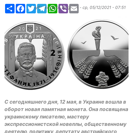
Ресурс
Facebook
Twitter
Telegram
WhatsApp
Viber
Email
Опубликовано
Margarita
-
ср, 05/12/2021 - 07:51
С сегодняшнего дня, 12 мая, в Украине вошла в
оборот новая памятная монета. Она посвящена
украинскому писателю, мастеру
экспрессионистской новеллы, общественному
деятелю, политику, депутату австрийского