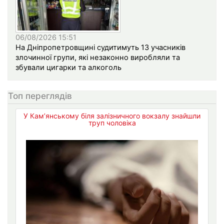
06/08/2026 15:51
На Дніпропетровщині судитимуть 13 учасників
злочинної групи, які незаконно виробляли та
збували цигарки та алкоголь
Топ переглядів
У Кам’янському біля залізничного вокзалу знайшли
труп чоловіка