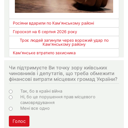
Росіяни вдарили по Кам'янському районі
Гороскоп на 6 серпня 2026 року
Троє людей загинули через ворожий удар по
Кам'янському району
Кам'янське втратило захисника
Чи підтримуєте Ви точку зору київських
чиновників і депутатів, що треба обмежити
фінансові витрати місцевих громад України?
Choices
Так, бо в країні війна
Ні, бо це порушення прав місцевого
самоврядування
Мені все одно
Голос