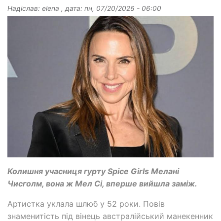
Надіслав:
elena
, дата:
пн, 07/20/2026 - 06:00
Колишня учасниця гурту Spice Girls Мелані
Чисголм, вона ж Мел Сі, вперше вийшла заміж.
Артистка уклала шлюб у 52 роки. Повів
знаменитість під вінець австралійський манекенник