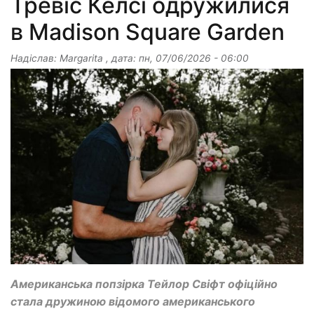
Тревіс Келсі одружилися
в Madison Square Garden
Надіслав:
Margarita
, дата:
пн, 07/06/2026 - 06:00
Американська попзірка Тейлор Свіфт офіційно
стала дружиною відомого американського