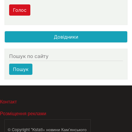
Голос
Довідники
Пошук по сайту
Пошук
МЕНЮ В ПОДВАЛЕ
Контакт
Розміщення реклами
© Copyright "Kstati+ новини Кам'янського