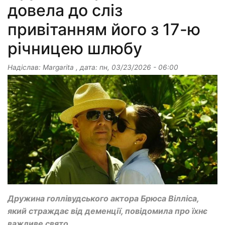
довела до сліз
привітанням його з 17-ю
річницею шлюбу
Надіслав:
Margarita
, дата:
пн, 03/23/2026 - 06:00
Дружина голлівудського актора Брюса Вілліса,
який страждає від деменції, повідомила про їхнє
важливе свято.