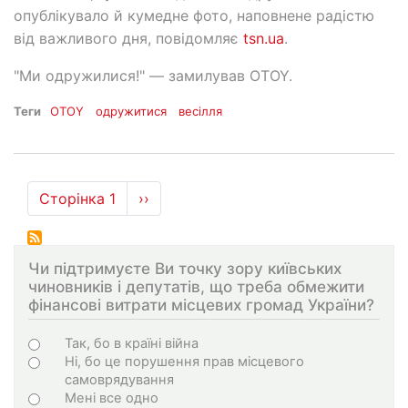
опублікувало й кумедне фото, наповнене радістю
від важливого дня, повідомляє
tsn.ua
.
"Ми одружилися!" — замилував OTOY.
Теги
OTOY
одружитися
весілля
Розбивка
Сторінка 1
Наступна
››
на
сторінка
сторінки
Чи підтримуєте Ви точку зору київських
чиновників і депутатів, що треба обмежити
фінансові витрати місцевих громад України?
Варіанти
Так, бо в країні війна
Ні, бо це порушення прав місцевого
самоврядування
Мені все одно