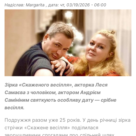
Надіслав:
Margarita
, дата:
чт, 03/19/2026 - 06:00
Зірка «Скаженого весілля», акторка Леся
Самаєва з чоловіком, актором Андрієм
Самініним святкують особливу дату — срібне
весілля.
Подружжя разом уже 25 років. У день річниці зірка
стрічки «Скажене весілля» поділилася
зворушливими спогадами про спільний шлях