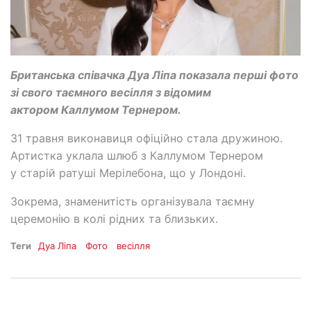
Британська співачка Дуа Ліпа показала перші фото
зі свого таємного весілля з відомим
актором Каллумом Тернером.
31 травня виконавиця офіційно стала дружиною.
Артистка уклала шлюб з Каллумом Тернером
у старій ратуші Мерілебона, що у Лондоні.
Зокрема, знаменитість організувала таємну
церемонію в колі рідних та близьких.
Теги
Дуа Ліпа
Фото
весілля