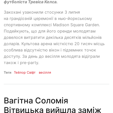
футболіста Тревіса Келса.
Закохані узаконили стосунки 3 липня
на грандіозній церемонії в нью-йоркському
спортивному комплексі Madison Square Garden.
Подейкують, що для його оренди молодятам
довелося витратити декілька десятків мільйонів
доларів. Культова арена місткістю 20 тисяч місць
особлива відсутністю вікон і підземних точок
доступу. За день до весілля молодята відіграли
також і pre-party.
Теги
Тейлор Свіфт
весілля
Вагітна Соломія
Вітвицька вийшла заміж