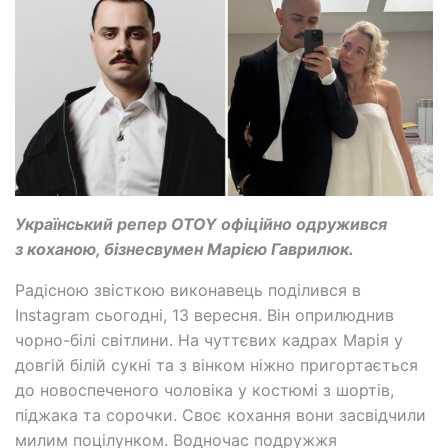
Український репер OTOY офіційно одружився
з коханою, бізнесвумен Марією Гаврилюк.
Радісною звісткою виконавець поділився в
Instagram сьогодні, 13 вересня. Він оприлюднив
чорно-білі світлини. На чуттєвих кадрах Марія у
довгій білій сукні та з вінком ніжно пригортається
до новоспеченого чоловіка у костюмі з шортів,
піджака та сорочки. Своє кохання вони засвідчили
милим поцілунком. Водночас подружжя