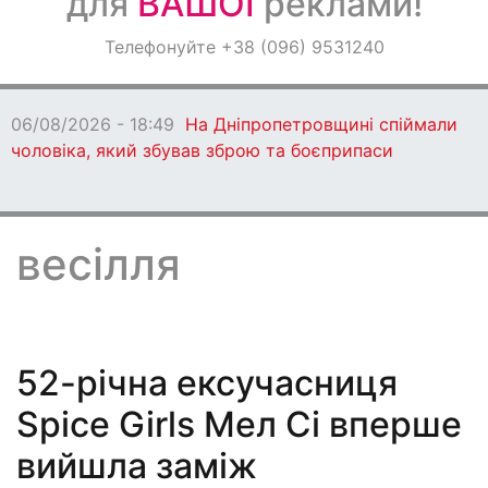
для
ВАШОЇ
реклами!
Оголошення
Телефонуйте +38 (096) 9531240
Світ навкруги
06/08/2026 - 18:47
Ворог протягом дня
бив по Дніпропетровщині: є загиблі
весілля
52-річна ексучасниця
Spice Girls Мел Сі вперше
вийшла заміж