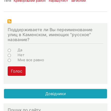
Теги
Криворізький район
парашутист
загиблий
Поддерживаете ли Вы переименование
улиц в Каменском, имеющих "русское"
название?
Варіанти
Да
Нет
Мне все равно
Голос
Довідники
Пошук по сайту