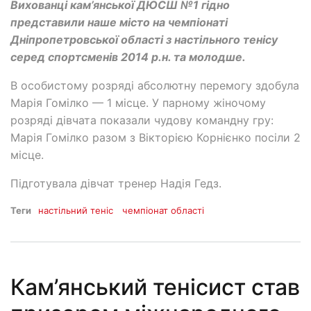
Вихованці кам’янської ДЮСШ №1 гідно
представили наше місто на чемпіонаті
Дніпропетровської області з настільного тенісу
серед спортсменів 2014 р.н. та молодше.
В особистому розряді абсолютну перемогу здобула
Марія Гомілко — 1 місце. У парному жіночому
розряді дівчата показали чудову командну гру:
Марія Гомілко разом з Вікторією Корнієнко посіли 2
місце.
Підготувала дівчат тренер Надія Гедз.
Теги
настільний теніс
чемпіонат області
Кам’янський тенісист став