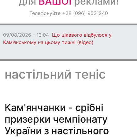
для
ВАШОЇ
реклами!
Оголошення
Телефонуйте +38 (096) 9531240
Світ навкруги
09/08/2026 - 11:27
Мешканці Дніпропетровщини можу
КТ та МРТ за Програмою медичних гарантій
настільний теніс
Кам'янчанки - срібні
призерки чемпіонату
України з настільного