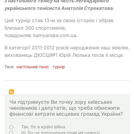
з настільного тенісу на честь легендарного
українського тенісиста Анатолія Строкатова.
Цей турнір став 13-м за свою історію і зібрав
близько 300 спортсменів,
повідомляє kamyanske.com.ua.
В категорії 2011-2012 років народження наш земляк,
вихованець ДЮСШ№1 Юрій Люлька посів ІІ місце.
Теги
настільний теніс
турнір
Чи підтримуєте Ви точку зору київських
чиновників і депутатів, що треба обмежити
фінансові витрати місцевих громад України?
Варіанти
Так, бо в країні війна
Ні, бо це порушення прав місцевого