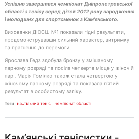
Успішно завершився чемпіонат Дніпропетровської
області з тенісу серед дітей 2012 року народження
і молодших для спортсменок з Кам’янського.
Вихованки ДЮСШ №1 показали гідні результати,
продемонструвавши сильний характер, витримку
та прагнення до перемоги.
Ярослава Гедз здобула бронзу у змішаному
парному розряді та посіла четверте місце у жіночій
парі. Марія Гомілко також стала четвертою у
жіночому парному розряді та показала п’ятий
результат в особистому заліку.
Теги
настільний теніс
чемпіонат області
Кам’янські тенісистки -