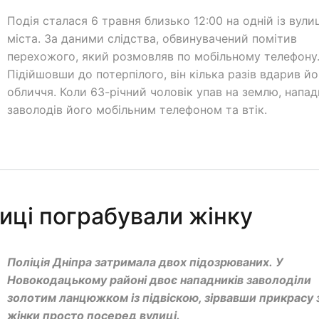
Подія сталася 6 травня близько 12:00 на одній із вули
міста. За даними слідства, обвинувачений помітив
перехожого, який розмовляв по мобільному телефону
Підійшовши до потерпілого, він кілька разів вдарив йо
обличчя. Коли 63-річний чоловік упав на землю, напа
заволодів його мобільним телефоном та втік.
лиці пограбували жінку
Поліція Дніпра затримала двох підозрюваних. У
Новокодацькому районі двоє нападників заволоділи
золотим ланцюжком із підвіскою, зірвавши прикрасу 
жінки просто посеред вулиці.