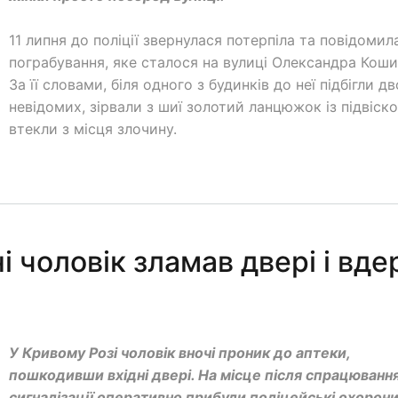
11 липня до поліції звернулася потерпіла та повідомил
пограбування, яке сталося на вулиці Олександра Коши
За її словами, біля одного з будинків до неї підбігли д
невідомих, зірвали з шиї золотий ланцюжок із підвіск
втекли з місця злочину.
 чоловік зламав двері і вде
У Кривому Розі чоловік вночі проник до аптеки,
пошкодивши вхідні двері. На місце після спрацюванн
сигналізації оперативно прибули поліцейські охорони