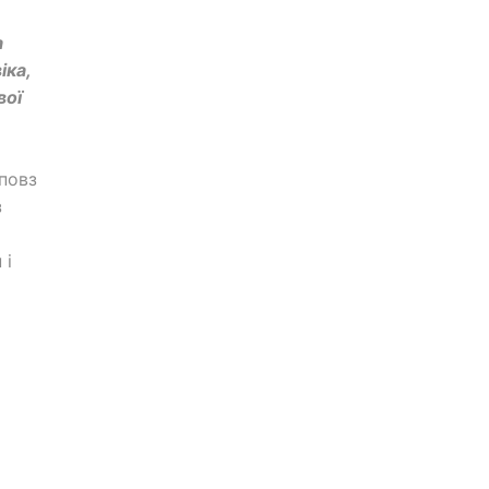
а
іка,
вої
повз
з
 і