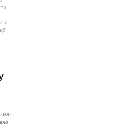
 та
ито
ії.
у
і 63-
вано