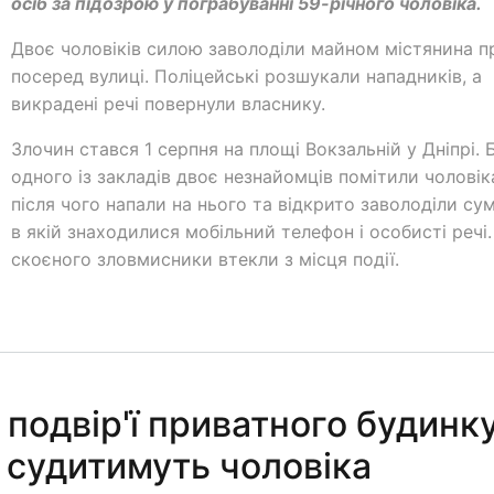
осіб за підозрою у пограбуванні 59-річного чоловіка.
Двоє чоловіків силою заволоділи майном містянина п
посеред вулиці. Поліцейські розшукали нападників, а
викрадені речі повернули власнику.
Злочин стався 1 серпня на площі Вокзальній у Дніпрі. 
одного із закладів двоє незнайомців помітили чоловік
після чого напали на нього та відкрито заволоділи су
в якій знаходилися мобільний телефон і особисті речі.
скоєного зловмисники втекли з місця події.
подвір'ї приватного будинку
 судитимуть чоловіка