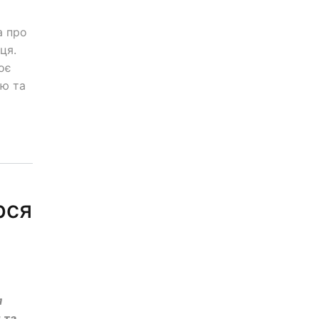
а про
ця.
воє
ою та
рся
я
 та