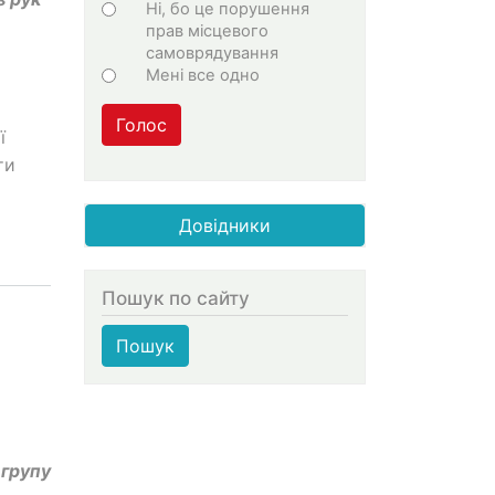
Ні, бо це порушення
прав місцевого
самоврядування
Мені все одно
Голос
ї
ти
Довідники
Пошук по сайту
Пошук
 групу