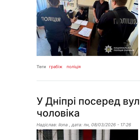
Теги
грабіж
поліція
У Дніпрі посеред ву
чоловіка
Надіслав:
ilona
, дата:
пн, 08/03/2026 - 17:26