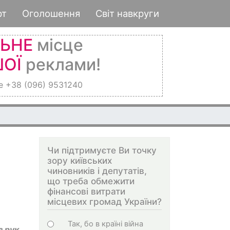
рт
Оголошення
Світ навкруги
ЛЬНЕ
місце
ОЇ
реклами!
е +38 (096) 9531240
Чи підтримуєте Ви точку
зору київських
чиновників і депутатів,
що треба обмежити
фінансові витрати
місцевих громад України?
Варіанти
Так, бо в країні війна
з рук