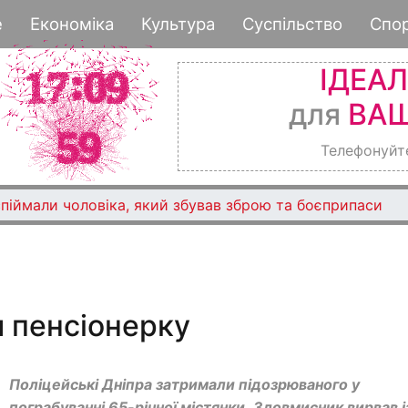
Перейти
е
Економіка
Культура
Суспільство
Спо
до
основного
ІДЕА
вмісту
для
ВАШ
Телефонуйт
піймали чоловіка, який збував зброю та боєприпаси
и пенсіонерку
Поліцейські Дніпра затримали підозрюваного у
пограбуванні 65-річної містянки. Зловмисник вирвав і