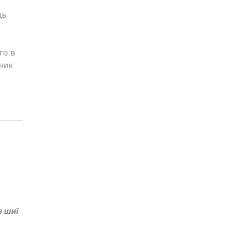
ць
.
го в
дник
з шиї