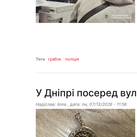
Теги
грабіж
поліція
У Дніпрі посеред ву
Надіслав:
ilona
, дата:
пн, 07/13/2026 - 11:56