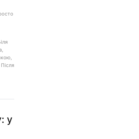
росто
Біля
а,
мкою,
 Після
: у