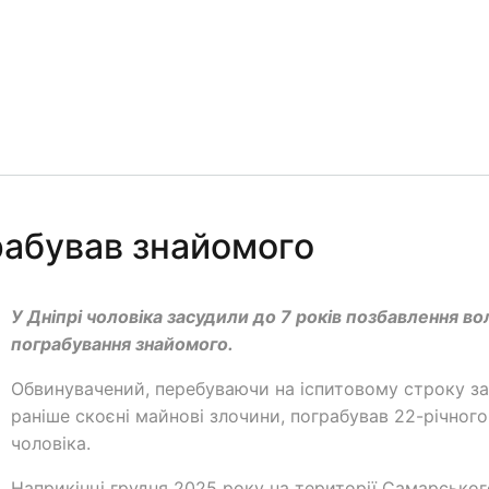
грабував знайомого
У Дніпрі чоловіка засудили до 7 років позбавлення вол
пограбування знайомого.
Обвинувачений, перебуваючи на іспитовому строку за
раніше скоєні майнові злочини, пограбував 22-річного
чоловіка.
Наприкінці грудня 2025 року на території Самарськог