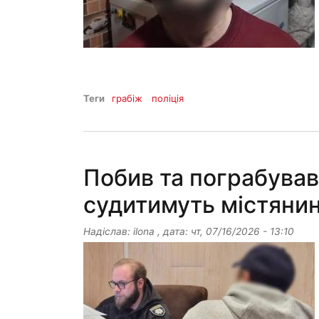
Теги
грабіж
поліція
Побив та пограбував
судитимуть містяни
Надіслав:
ilona
, дата:
чт, 07/16/2026 - 13:10