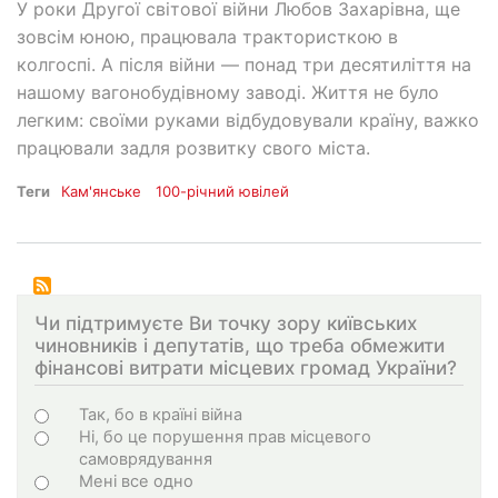
У роки Другої світової війни Любов Захарівна, ще
зовсім юною, працювала трактористкою в
колгоспі. А після війни — понад три десятиліття на
нашому вагонобудівному заводі. Життя не було
легким: своїми руками відбудовували країну, важко
працювали задля розвитку свого міста.
Теги
Кам'янське
100-річний ювілей
Чи підтримуєте Ви точку зору київських
чиновників і депутатів, що треба обмежити
фінансові витрати місцевих громад України?
Варіанти
Так, бо в країні війна
Ні, бо це порушення прав місцевого
самоврядування
Мені все одно