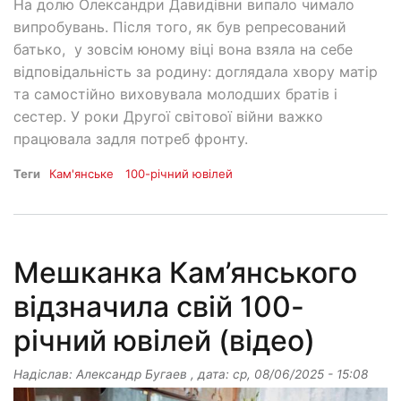
На долю Олександри Давидівни випало чимало
випробувань. Після того, як був репресований
батько, у зовсім юному віці вона взяла на себе
відповідальність за родину: доглядала хвору матір
та самостійно виховувала молодших братів і
сестер. У роки Другої світової війни важко
працювала задля потреб фронту.
Теги
Кам'янське
100-річний ювілей
Мешканка Кам’янського
відзначила свій 100-
річний ювілей (відео)
Надіслав:
Александр Бугаев
, дата:
ср, 08/06/2025 - 15:08