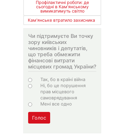
Профілактичні роботи: де
сьогодні в Кам'янському
вимикатимуть світло
Кам'янське втратило захисника
Чи підтримуєте Ви точку
зору київських
чиновників і депутатів,
що треба обмежити
фінансові витрати
місцевих громад України?
Варіанти
Так, бо в країні війна
Ні, бо це порушення
прав місцевого
самоврядування
Мені все одно
Голос