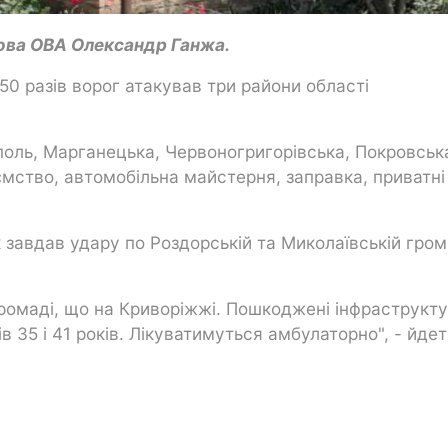
лова ОВА Олександр Ганжа.
50 разів ворог атакував три райони області
поль, Марганецька, Червоногригорівська, Покровськ
ємство, автомобільна майстерня, заправка, приватні
 завдав удару по Роздорській та Миколаївській гром
громаді, що на Криворіжжі. Пошкоджені інфраструкту
в 35 і 41 років. Лікуватимуться амбулаторно", - йдет