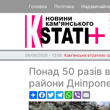
Основная навигация
Головна
Політика
Надзвичайн
09/08/2026 - 13:06
Кам'янське втратило з
Понад 50 разів 
райони Дніпроп
Ресурс
Facebook
Twitter
Telegram
WhatsApp
Viber
Email