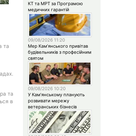
КТ та МРТ за Програмою
медичних гарантій
09/08/2026 11:20
а та
Мер Кам’янського привітав
будівельників з професійним
святом
адах.
09/08/2026 10:20
ра та
У Кам’янському планують
розвивати мережу
ься в
ветеранських бізнесів