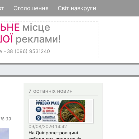
рт
Оголошення
Світ навкруги
ЛЬНЕ
місце
ОЇ
реклами!
е +38 (096) 9531240
7 останніх новин
 18:39
09/08/2026 14:42
На Дніпропетровщині
заборонять вилов раків