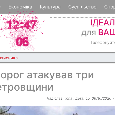
Перейти
е
Економіка
Культура
Суспільство
Спо
до
основного
ІДЕА
вмісту
для
ВАШ
Телефонуйт
ахисника
ворог атакував три
етровщини
Надіслав:
ilona
, дата:
ср, 06/10/2026 -