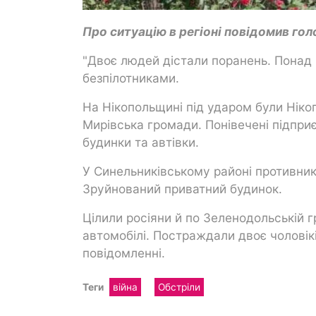
Про ситуацію в регіоні повідомив го
"Двоє людей дістали поранень. Понад 
безпілотниками.
На Нікопольщині під ударом були Ніко
Мирівська громади. Понівечені підпри
будинки та автівки.
У Синельниківському районі противник
Зруйнований приватний будинок.
Цілили росіяни й по Зеленодольській 
автомобілі. Постраждали двоє чоловікі
повідомленні.
Теги
війна
Обстріли