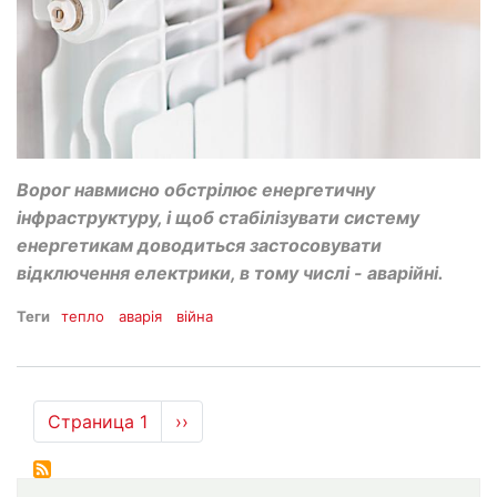
Ворог навмисно обстрілює енергетичну
інфраструктуру, і щоб стабілізувати систему
енергетикам доводиться застосовувати
відключення електрики, в тому числі - аварійні.
Теги
тепло
аварія
війна
Нумерация
Страница 1
Следующая
››
страниц
страница