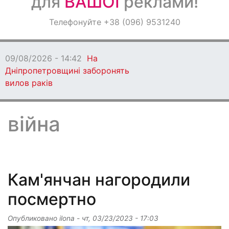
для
ВАШОЇ
реклами!
Оголошення
Телефонуйте +38 (096) 9531240
Світ навкруги
09/08/2026 - 13:06
Кам'янське втратило
захисника
війна
Кам'янчан нагородили
посмертно
Опубликовано
ilona
-
чт, 03/23/2023 - 17:03