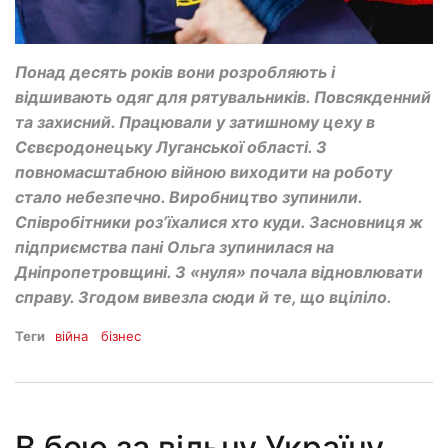
Понад десять років вони розробляють і
відшивають одяг для рятувальників. Повсякденний
та захисний. Працювали у затишному цеху в
Сєвєродонецьку Луганської області. З
повномасштабною війною виходити на роботу
стало небезпечно. Виробництво зупинили.
Співробітники роз’їхалися хто куди. Засновниця ж
підприємства пані Ольга зупинилася на
Дніпропетровщині. З «нуля» почала відновлювати
справу. Згодом вивезла сюди й те, що вціліло.
Теги
війна
бізнес
В бою за вільну Україну