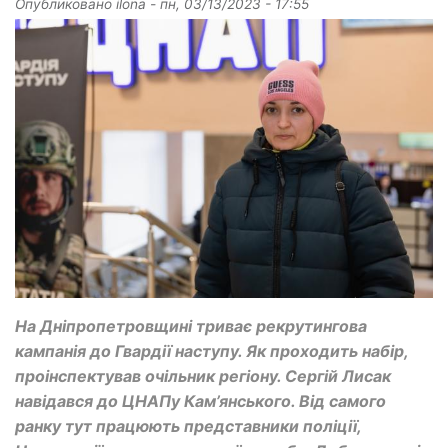
Опубликовано
ilona
-
пн, 03/13/2023 - 17:55
На Дніпропетровщині триває рекрутингова
кампанія до Гвардії наступу. Як проходить набір,
проінспектував очільник регіону. Сергій Лисак
навідався до ЦНАПу Кам’янського. Від самого
ранку тут працюють представники поліції,