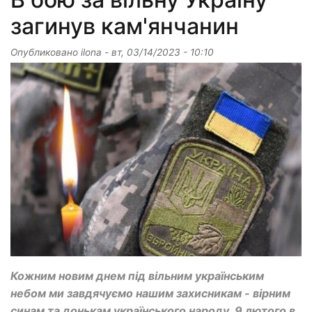
загинув кам'янчанин
Опубликовано
ilona
-
вт, 03/14/2023 - 10:10
Кожним новим днем під вільним українським
небом ми завдячуємо нашим захисникам - вірним
синам та донькам українського народу. 9 лютого в