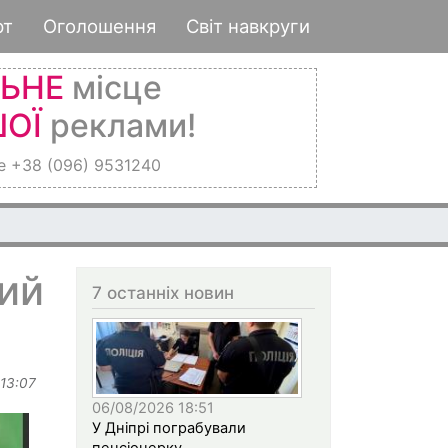
рт
Оголошення
Світ навкруги
ЛЬНЕ
місце
ОЇ
реклами!
е +38 (096) 9531240
ий
7 останніх новин
 13:07
06/08/2026 18:51
У Дніпрі пограбували
пенсіонерку