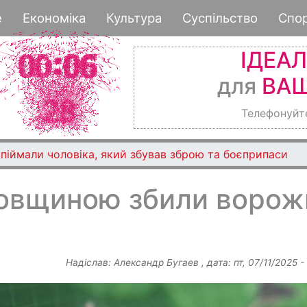
Перейти
е
Економіка
Культура
Суспільство
Спо
до
основного
ІДЕА
вмісту
для
ВАШ
Телефонуйт
піймали чоловіка, який збував зброю та боєприпаси
овщиною збили ворож
Надіслав:
Александр Бугаев
, дата:
пт, 07/11/2025 -