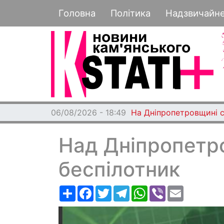
Основная навигация
Головна
Політика
Надзвичайн
06/08/2026 - 18:49
На Дніпропетровщині с
Над Дніпропетр
беспілотник
Ресурс
Facebook
Twitter
Telegram
WhatsApp
Viber
Email