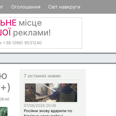
рт
Оголошення
Світ навкруги
ЛЬНЕ
місце
ОЇ
реклами!
е +38 (096) 9531240
07/08/2026 - 17:2
ою
7 останніх новин
8+)
 08:40
07/08/2026 20:06
Росіяни знову вдарили по
Кам'янському районі