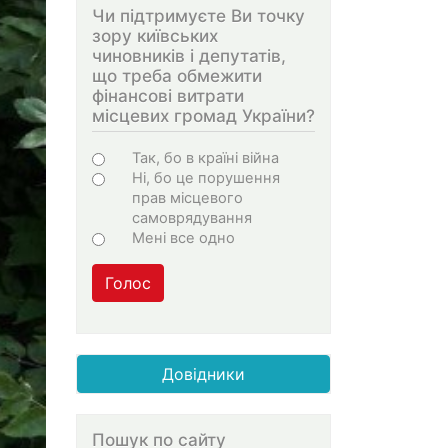
Чи підтримуєте Ви точку
зору київських
чиновників і депутатів,
що треба обмежити
фінансові витрати
місцевих громад України?
Варіанти
Так, бо в країні війна
Ні, бо це порушення
прав місцевого
самоврядування
Мені все одно
Голос
Довідники
Пошук по сайту