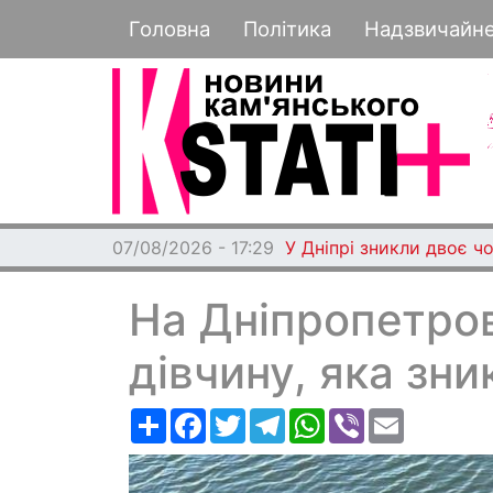
Основная навигация
Головна
Політика
Надзвичайн
07/08/2026 - 17:29
У Дніпрі зникли двоє чо
На Дніпропетро
дівчину, яка зни
Ресурс
Facebook
Twitter
Telegram
WhatsApp
Viber
Email