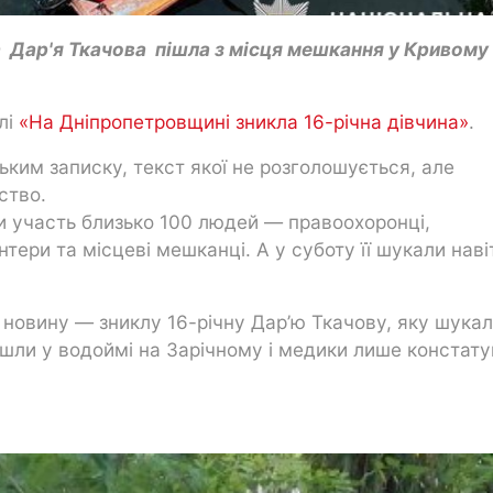
на Дар'я Ткачова пішла з місця мешкання у Кривому 
лі
«На Дніпропетровщині зникла 16-річна дівчина»
.
ьким записку, текст якої не розголошується, але
ство.
и участь близько 100 людей — правоохоронці,
нтери та місцеві мешканці. А у суботу її шукали наві
 новину — зниклу 16-річну Дар’ю Ткачову, яку шукал
айшли у водоймі на Зарічному і медики лише констат