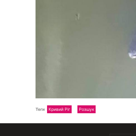
Теги
Кривий Ріг
Розшук