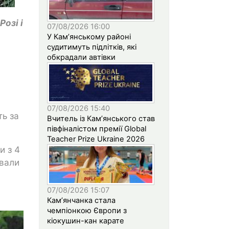
Розі і
07/08/2026 16:00
У Кам’янському районі
судитимуть підлітків, які
обкрадали автівки
07/08/2026 15:40
ть за
Вчитель із Кам’янського став
півфіналістом премії Global
Teacher Prize Ukraine 2026
и з 4
ували
07/08/2026 15:07
Кам’янчанка стала
чемпіонкою Європи з
кіокушин-кан карате