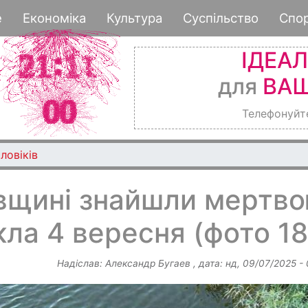
Перейти
е
Економіка
Культура
Суспільство
Спо
до
основного
ІДЕА
вмісту
для
ВАШ
Телефонуйт
ловіків
вщині знайшли мертв
кла 4 вересня (фото 1
Надіслав:
Александр Бугаев
, дата:
нд, 09/07/2025 -