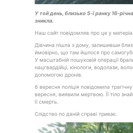
У той день, близько 5-ї ранку 16-річ
зникла.
Наш сайт повідомляв про це у матеріа
Дівчина пішла з дому, залишивши близ
ймовірно, що там йшлося про самогуб
У масштабній пошуковій операції брал
нацгвардійці, кінологи, водолази, воло
допомогою дронів.
6 вересня поліція повідомила трагічну
вересня, виявили мертвою. Її тіло зн
її смерть.
Слідство по даній справі триває.