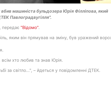
н вбив машиніста бульдозера Юрія Філліпова, який
ДТЕК Павлоградвугілля".
, передає
"Відомо"
.
іль, яким він прямував на зміну, був уражений вор
я.
, всім хто любив та знав Юрія.
ьбі за світло...", – йдеться у повідомленні ДТЕК.