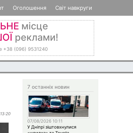
рт
Оголошення
Світ навкруги
ЛЬНЕ
місце
ОЇ
реклами!
е +38 (096) 9531240
7 останніх новин
 13:20
07/08/2026 10:11
У Дніпрі зіштовхнулися
«швидка» та Toyota