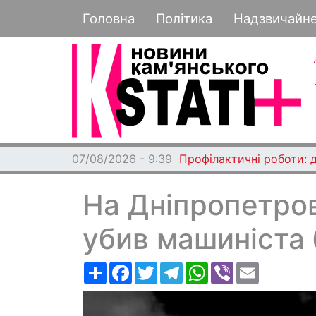
Основная навигация
Головна
Політика
Надзвичайн
07/08/2026 - 9:39
Профілактичні роботи: 
На Дніпропетро
убив машиніста
Ресурс
Facebook
Twitter
Telegram
WhatsApp
Viber
Email