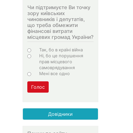
Чи підтримуєте Ви точку
зору київських
чиновників і депутатів,
що треба обмежити
фінансові витрати
місцевих громад України?
Варіанти
Так, бо в країні війна
Ні, бо це порушення
прав місцевого
самоврядування
Мені все одно
Голос
Довідники