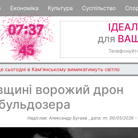
Перейти
е
Економіка
Культура
Суспільство
Спо
до
основного
ІДЕА
вмісту
для
ВАШ
Телефонуйт
де сьогодні в Кам'янському вимикатимуть світло
вщині ворожий дрон
 бульдозера
Надіслав:
Александр Бугаев
, дата:
пт, 06/05/2026 -