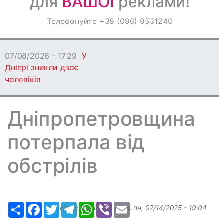
для
ВАШОЇ
реклами!
Оголошення
Телефонуйте +38 (096) 9531240
Світ навкруги
07/08/2026 - 17:29
У
Дніпрі зникли двоє
чоловіків
Дніпропетровщина
потерпала від
обстрілів
Ресурс
Facebook
Twitter
Telegram
WhatsApp
Viber
Email
Надіслав:
ilona
, дата:
пн, 07/14/2025 - 19:04