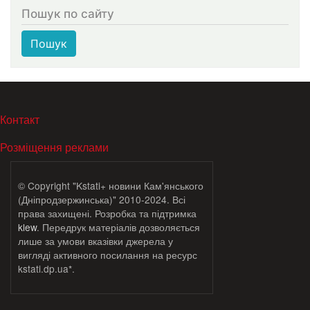
Пошук по сайту
Пошук
МЕНЮ В ПОДВАЛЕ
Контакт
Розміщення реклами
© Copyright "Kstati+ новини Кам'янського
(Дніпродзержинська)" 2010-2024. Всі
права захищені. Розробка та підтримка
klew
. Передрук матеріалів дозволяється
лише за умови вказівки джерела у
вигляді активного посилання на ресурс
kstati.dp.ua*.