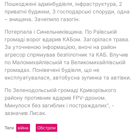
Пошкоджені адмінбудівля, інфраструктура, 2
приватні будинки, 3 господарські споруди, одна
– знищена. Зачепило газогін.
Потерпала і Синельниківщина. По Раївській
громаді ворог вдарив КАБом. Загорілася трава.
За уточненою інформацією, вночі на район
агресор спрямував безпілотник та КАБ. Влучив
по Маломихайлівській та Великомихайлівській
громадах. Понівечені будівля, що не
експлуатувалася, автобусна зупинка та автівки.
По Зеленодольській громаді Криворізького
району противник вдарив FPV-дроном.
Минулося без загиблих і постраждалих", -
зазначив Лисак.
Теги
війна
Обстріли