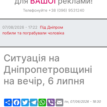
для
ВАШОЇ
реклами!
Оголошення
Телефонуйте +38 (096) 9531240
Світ навкруги
07/08/2026 - 17:22
Під Дніпром
побили та пограбували чоловіка
Ситуація на
Дніпропетровщині
на вечір, 6 липня
Ресурс
Facebook
Twitter
Telegram
WhatsApp
Viber
Email
Надіслав:
Александр Бугаев
, дата:
пн, 07/06/2026 - 18:30