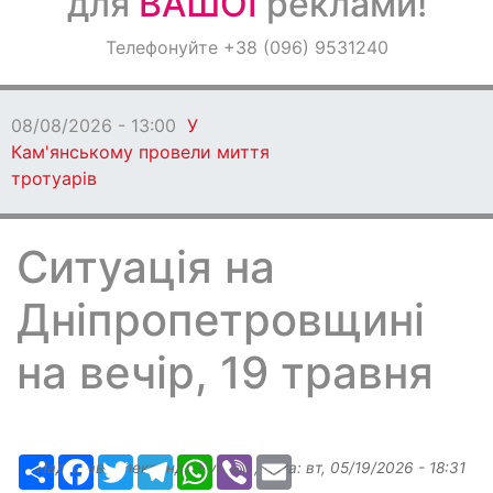
для
ВАШОЇ
реклами!
Оголошення
Телефонуйте +38 (096) 9531240
Світ навкруги
08/08/2026 - 13:00
У
Кам'янському провели миття
тротуарів
Ситуація на
Дніпропетровщині
на вечір, 19 травня
Ресурс
Facebook
Twitter
Telegram
WhatsApp
Viber
Email
Надіслав:
Александр Бугаев
, дата:
вт, 05/19/2026 - 18:31