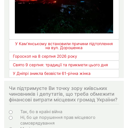
У Кам’янському встановили причини підтоплення
на вул. Дорошенка
Гороскоп на 8 серпня 2026 року
Свято 9 серпня: традиції та прикмети цього дня
У Дніпрі зникла безвісти 61-річна жінка
Чи підтримуєте Ви точку зору київських
чиновників і депутатів, що треба обмежити
фінансові витрати місцевих громад України?
Варіанти
Так, бо в країні війна
Ні, бо це порушення прав місцевого
самоврядування