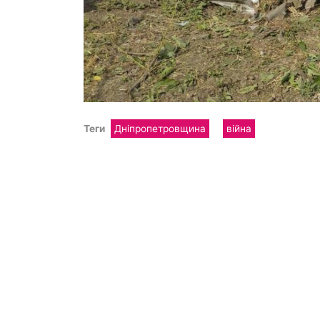
Теги
Дніпропетровщина
війна