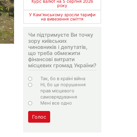
Курс валют на 5 серпня 2026
року
У Кам’янському зросли тарифи
на вивезення сміття
Чи підтримуєте Ви точку
зору київських
чиновників і депутатів,
що треба обмежити
фінансові витрати
місцевих громад України?
Варіанти
Так, бо в країні війна
Ні, бо це порушення
прав місцевого
самоврядування
Мені все одно
Голос