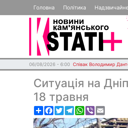
Основная навигация
Головна
Політика
Надзвичайн
06/08/2026 - 6:00
Співак Володимир Дант
Ситуація на Дні
18 травня
Ресурс
Facebook
Twitter
Telegram
WhatsApp
Viber
Email