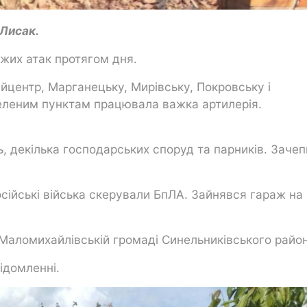
 Лисак.
ожих атак протягом дня.
йцентр, Марганецьку, Мирівську, Покровську і
еленим пунктам працювала важка артилерія.
, декілька господарських споруд та парників. Зачеп
сійські війська скерували БпЛА. Зайнявся гараж на
Маломихайлівській громаді Синельниківського райо
ідомленні.