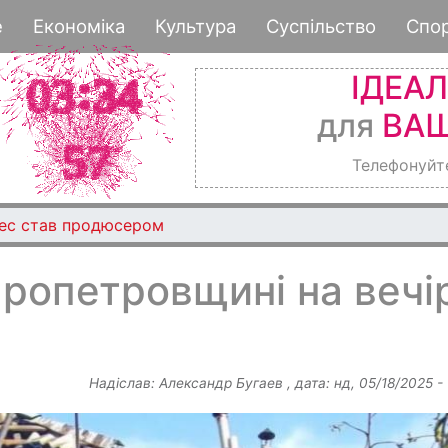
Перейти
е
Економіка
Культура
Суспільство
Спо
до
основного
ІДЕА
вмісту
для
ВАШ
Телефонуйт
ес став продюсером
пропетровщині на вечі
Надіслав:
Александр Бугаев
, дата:
нд, 05/18/2025 -