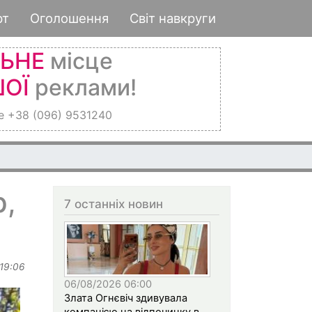
рт
Оголошення
Світ навкруги
ЛЬНЕ
місце
ОЇ
реклами!
е +38 (096) 9531240
р,
7 останніх новин
 19:06
06/08/2026 06:00
Злата Огнєвіч здивувала
компанією на відпочинку в