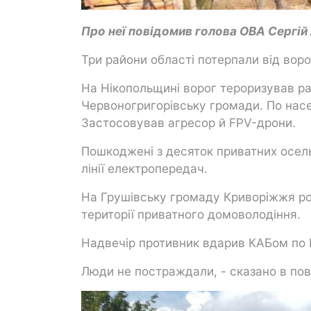
Про неї повідомив голова ОВА Сергій
Три райони області потерпали від вор
На Нікопольщині ворог тероризував ра
Червоногригорівську громади. По нас
Застосовував агресор й FPV-дрони.
Пошкоджені з десяток приватних осель
лінії електропередач.
На Грушівську громаду Криворіжжя ро
території приватного домоволодіння.
Надвечір противник вдарив КАБом по 
Люди не постраждали, - сказано в пов