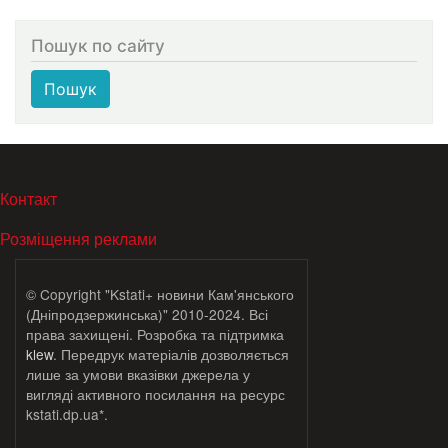
Пошук по сайту
Пошук
МЕНЮ В ПОДВАЛЕ
Контакт
Розміщення реклами
© Copyright "Kstati+ новини Кам'янського
(Дніпродзержинська)" 2010-2024. Всі
права захищені. Розробка та підтримка
klew
. Передрук матеріалів дозволяється
лише за умови вказівки джерела у
вигляді активного посилання на ресурс
kstati.dp.ua*.