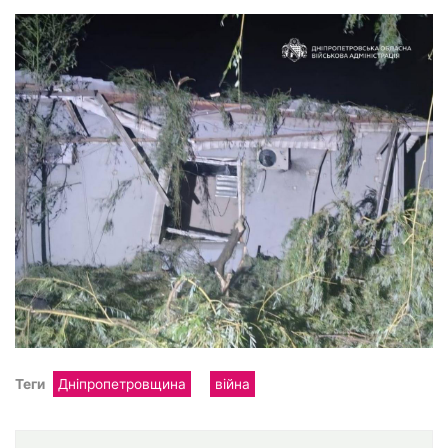
Теги
Дніпропетровщина
війна