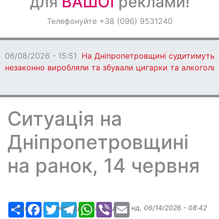
для
ВАШОЇ
реклами!
Оголошення
Телефонуйте +38 (096) 9531240
Світ навкруги
06/08/2026 - 15:51
На Дніпропетровщині судитимуть 13
незаконно виробляли та збували цигарки та алкоголь
Ситуація на
Дніпропетровщині
на ранок, 14 червня
Ресурс
Facebook
Twitter
Telegram
WhatsApp
Viber
Email
Надіслав:
Александр Бугаев
, дата:
нд, 06/14/2026 - 08:42