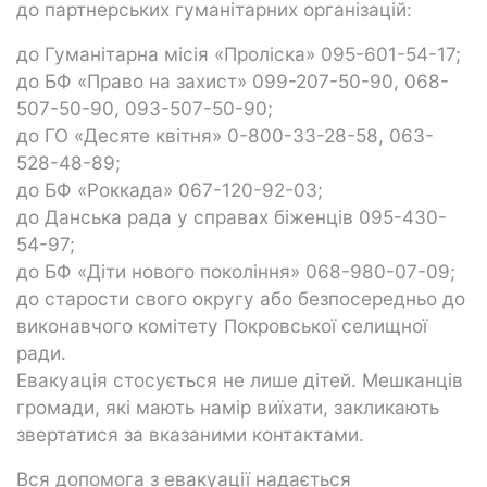
до партнерських гуманітарних організацій:
дo Гуманітарна місія «Проліска» 095-601-54-17;
дo БФ «Право на захист» 099-207-50-90, 068-
507-50-90, 093-507-50-90;
дo ГО «Десяте квітня» 0-800-33-28-58, 063-
528-48-89;
дo БФ «Роккада» 067-120-92-03;
дo Данська рада у справах біженців 095-430-
54-97;
дo БФ «Діти нового покоління» 068-980-07-09;
до старости свого округу або безпосередньо до
виконавчого комітету Покровської селищної
ради.
Евакуація стосується не лише дітей. Мешканців
громади, які мають намір виїхати, закликають
звертатися за вказаними контактами.
Вся допомога з евакуації надається