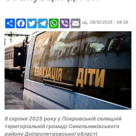
Ресурс
Facebook
Twitter
Telegram
WhatsApp
Viber
Email
Надіслав:
Александр Бугаев
, дата:
нд, 08/10/2025 - 08:36
8 серпня 2025 року у Покровській селищній
територіальній громаді Синельниківського
району Дніпропетровської області