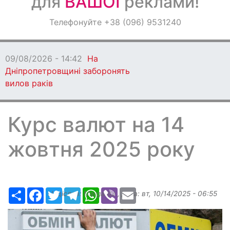
для
ВАШОЇ
реклами!
Оголошення
Телефонуйте +38 (096) 9531240
Світ навкруги
09/08/2026 - 14:42
На
Дніпропетровщині заборонять
вилов раків
Курс валют на 14
жовтня 2025 року
Ресурс
Facebook
Twitter
Telegram
WhatsApp
Viber
Email
Надіслав:
Margarita
, дата:
вт, 10/14/2025 - 06:55