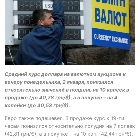
Средний курс доллара на валютном аукционе к
вечеру понедельника, 2 января, понизился
относительно значений в полдень на 10 копеек в
продаже (до 40,78 грн/$), а в покупке – на 4
копейки (до 40,53 грн/$).
Евро также подешевел. В продаже курс к 19-ти
часам понизился относительно полудня на 7 копеек
(42,81 грн/€), а в покупке – на 10 коп. (42,44 грн/€).