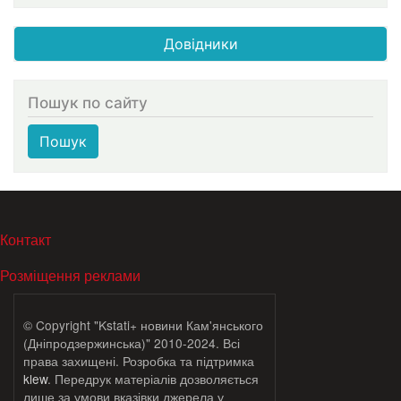
Довідники
Пошук по сайту
Пошук
МЕНЮ В ПОДВАЛЕ
Контакт
Розміщення реклами
© Copyright "Kstati+ новини Кам'янського
(Дніпродзержинська)" 2010-2024. Всі
права захищені. Розробка та підтримка
klew
. Передрук матеріалів дозволяється
лише за умови вказівки джерела у