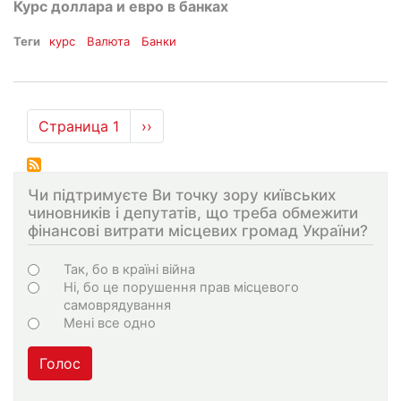
Курс доллара и евро в банках
Теги
курс
Валюта
Банки
Нумерация
Страница 1
Следующая
››
страниц
страница
Чи підтримуєте Ви точку зору київських
чиновників і депутатів, що треба обмежити
фінансові витрати місцевих громад України?
Choices
Так, бо в країні війна
Ні, бо це порушення прав місцевого
самоврядування
Мені все одно
Голос