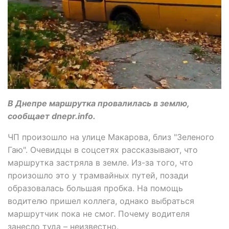
В Днепре маршрутка провалилась в землю,
сообщает dnepr.info.
ЧП произошло на улице Макарова, близ "Зеленого
Гаю". Очевидцы в соцсетях рассказывают, что
маршрутка застряла в земле. Из-за того, что
произошло это у трамвайных путей, позади
образовалась большая пробка. На помощь
водителю пришел коллега, однако выбраться
маршрутчик пока не смог. Почему водителя
занесло туда – неизвестно.