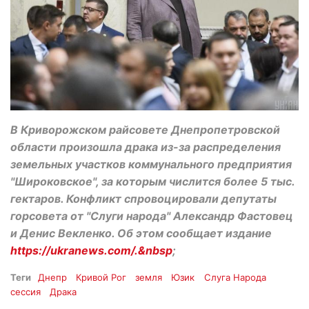
В Криворожском райсовете Днепропетровской
области произошла драка из-за распределения
земельных участков коммунального предприятия
"Широковское", за которым числится более 5 тыс.
гектаров. Конфликт спровоцировали депутаты
горсовета от "Слуги народа" Александр Фастовец
и Денис Векленко. Об этом сообщает издание
https://ukranews.com/.&nbsp
;
Теги
Днепр
Кривой Рог
земля
Юзик
Слуга Народа
сессия
Драка