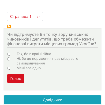
Нумерация
Страница 1
Следующая
››
страниц
страница
Чи підтримуєте Ви точку зору київських
чиновників і депутатів, що треба обмежити
фінансові витрати місцевих громад України?
Choices
Так, бо в країні війна
Ні, бо це порушення прав місцевого
самоврядування
Мені все одно
Голос
Довідники