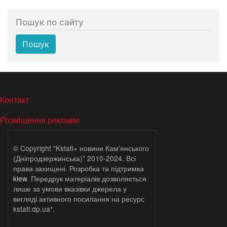
Пошук по сайту
Пошук
МЕНЮ В ПОДВАЛЕ
Контакт
Розміщення реклами
© Copyright "Kstati+ новини Кам'янського
(Дніпродзержинська)" 2010-2024. Всі
права захищені. Розробка та підтримка
klew
. Передрук матеріалів дозволяється
лише за умови вказівки джерела у
вигляді активного посилання на ресурс
kstati.dp.ua*.