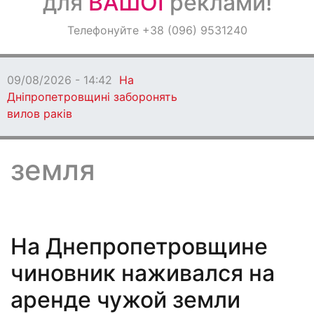
для
ВАШОЇ
реклами!
Оголошення
Телефонуйте +38 (096) 9531240
Світ навкруги
09/08/2026 - 13:06
Кам'янське втратило
захисника
земля
На Днепропетровщине
чиновник наживался на
аренде чужой земли