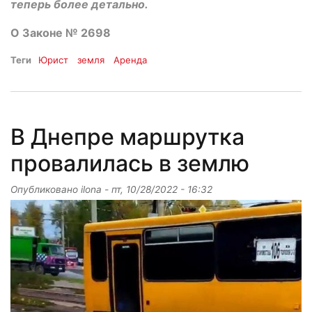
теперь более детально.
О Законе № 2698
Теги
Юрист
земля
Аренда
В Днепре маршрутка
провалилась в землю
Опубликовано
ilona
-
пт, 10/28/2022 - 16:32