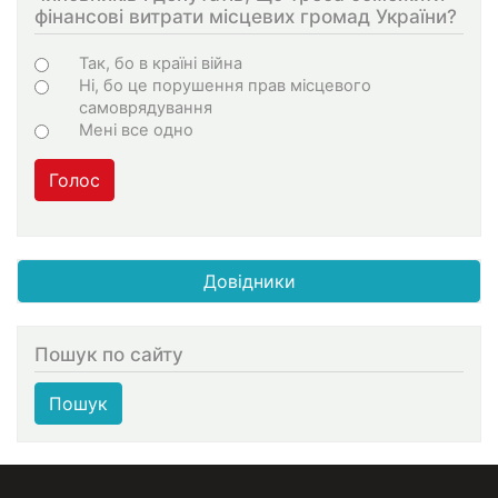
фінансові витрати місцевих громад України?
Choices
Так, бо в країні війна
Ні, бо це порушення прав місцевого
самоврядування
Мені все одно
Голос
Довідники
Пошук по сайту
Пошук