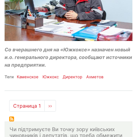
Со вчерашнего дня на «Южкоксе» назначен новый
и.о. генерального директора, сообщают источники
на предприятии.
Теги
Каменское
Южкокс
Директор
Ахметов
Нумерация
Страница 1
Следующая
››
страниц
страница
Чи підтримуєте Ви точку зору київських
чиновників і депутатів, що треба обмежити