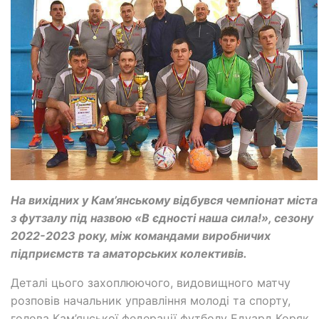
На вихідних у Кам’янському відбувся чемпіонат міста
з футзалу під назвою «В єдності наша сила!», сезону
2022-2023 року, між командами виробничих
підприємств та аматорських колективів.
Деталі цього захоплюючого, видовищного матчу
розповів начальник управління молоді та спорту,
голова Кам’янської федерації футболу Едуард Коряк.