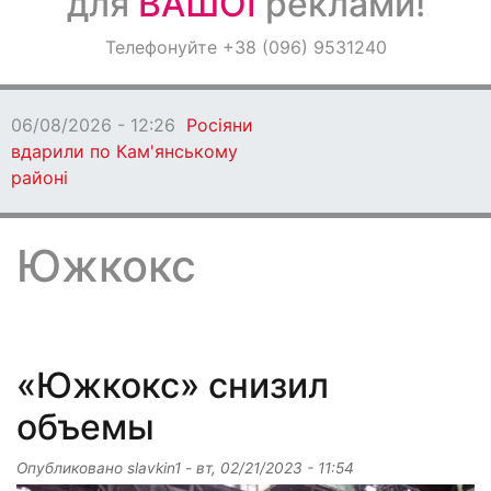
для
ВАШОЇ
реклами!
Оголошення
Телефонуйте +38 (096) 9531240
Світ навкруги
06/08/2026 - 12:03
Новий склад Молодіжної ради
Дніпропетровщини розпочав роботу
Южкокс
«Южкокс» снизил
объемы
Опубликовано
slavkin1
-
вт, 02/21/2023 - 11:54