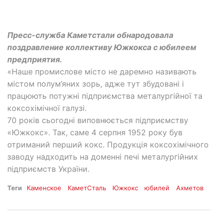
Пресс-служба Каметстали обнародовала
поздравление коллективу Южкокса с юбилеем
предприятия.
«Наше промислове місто не даремно називають
містом полум’яних зорь, адже тут збудовані і
працюють потужні підприємства металургійної та
коксохімічної галузі.
70 років сьогодні виповнюється підприємству
«Южкокс». Так, саме 4 серпня 1952 року був
отриманий перший кокс. Продукція коксохімічного
заводу надходить на доменні печі металургійних
підприємств України.
Теги
Каменское
КаметСталь
Южкокс
юбилей
Ахметов