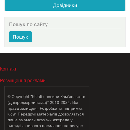
Довідники
Пошук по сайту
Пошук
МЕНЮ В ПОДВАЛЕ
Контакт
Розміщення реклами
© Copyright "Kstati+ новини Кам'янського
(Дніпродзержинська)" 2010-2024. Всі
права захищені. Розробка та підтримка
klew
. Передрук матеріалів дозволяється
лише за умови вказівки джерела у
вигляді активного посилання на ресурс