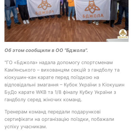
Об этом сообщили в ОО "Бджола".
"ГО «Бджола» надала допомогу спортсменам
Кам’янського – вихованцям секцій з гандболу та
кіокушин-кан карате перед поїздкою на
відповідальні змагання – Кубок України з Кіокушин
БуДо карате WKB та 1/8 фіналу Кубку України з
гандболу серед жіночих команд.
Тренерам команд передали подарункові
сертифікати на організацію поїздки, побажали
успіху учасникам.