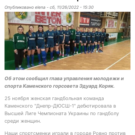
Опубликовано
elena
-
сб, 11/26/2022 - 15:30
Об этом сообщил глава управления молодежи и
спорта Каменского горсовета Эдуард Коряк.
25 ноября женская гандбольная команда
Каменского "Днепр-ДЮСШ-1" дебютировала в
Высшей Лиге Чемпионата Украины по гандболу
среди женщин.
Наши спортсменки играли в городе Ровно против