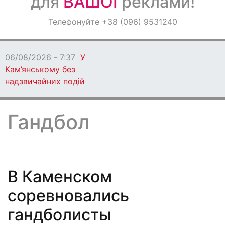
для
ВАШОЇ
реклами!
Оголошення
Телефонуйте +38 (096) 9531240
Світ навкруги
06/08/2026 - 7:36
Понад 30 разів ворог
атакував Дніпропетровщину: є поранені
Гандбол
В Каменском
соревновались
гандболисты