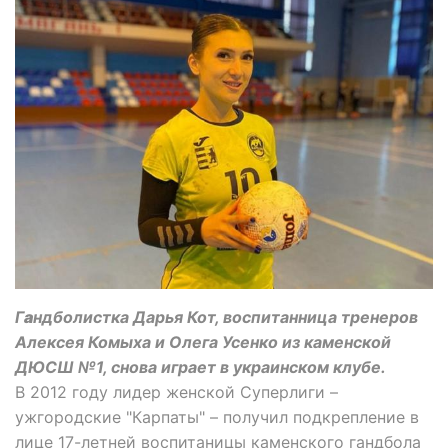
Г
а
ндболистка Дарья Кот, воспитанница тренеров
Алексея Комыха и Олега Усенко из каменской
ДЮСШ №1, снова играет в украинском клубе.
В 2012 году лидер женской Суперлиги –
ужгородские "Карпаты" – получил подкрепление в
лице 17-летней воспитаницы каменского гандбола