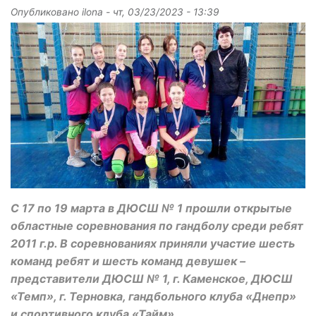
Опубликовано
ilona
-
чт, 03/23/2023 - 13:39
С 17 по 19 марта в ДЮСШ № 1 прошли открытые
областные соревнования по гандболу среди ребят
2011 г.р. В соревнованиях приняли участие шесть
команд ребят и шесть команд девушек –
представители ДЮСШ № 1, г. Каменское, ДЮСШ
«Темп», г. Терновка, гандбольного клуба «Днепр»
и спортивного клуба «Тайм».