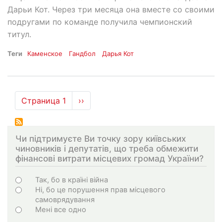
Дарьи Кот. Через три месяца она вместе со своими
подругами по команде получила чемпионский
титул.
Теги
Каменское
Гандбол
Дарья Кот
Нумерация
Страница 1
Следующая
››
страниц
страница
Чи підтримуєте Ви точку зору київських
чиновників і депутатів, що треба обмежити
фінансові витрати місцевих громад України?
Choices
Так, бо в країні війна
Ні, бо це порушення прав місцевого
самоврядування
Мені все одно