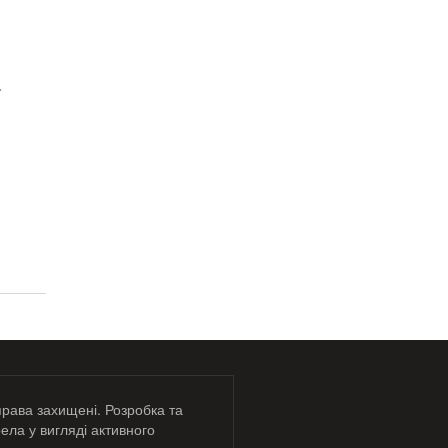
.
права захищені. Розробка та
ела у вигляді активного