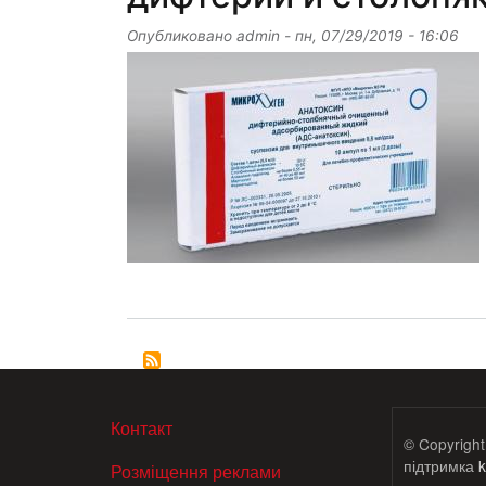
Опубликовано
admin
-
пн, 07/29/2019 - 16:06
МЕНЮ В ПОДВАЛЕ
Контакт
© Copyright
підтримка
k
Розміщення реклами