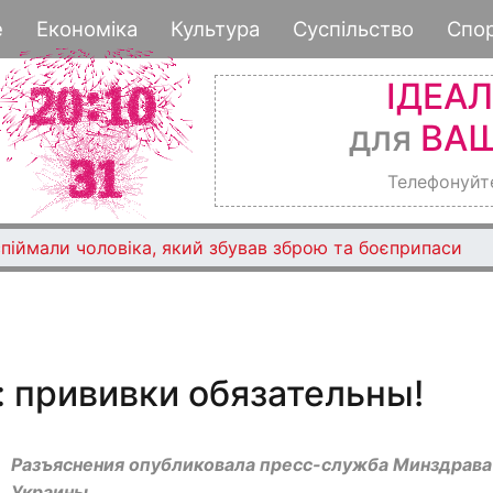
Перейти
е
Економіка
Культура
Суспільство
Спо
к
основному
ІДЕА
содержанию
для
ВАШ
Телефонуйт
піймали чоловіка, який збував зброю та боєприпаси
 прививки обязательны!
Разъяснения опубликовала пресс-служба Минздрава
Украины.