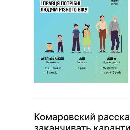
Комаровский расска
заканчивать карант