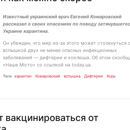
Известный украинский врач Евгений Комаровский
рассказал о своих опасениях по поводу затянувшегос
Украине карантина.
Он убежден, что мир из-за этого может столкнуться 
вспышкой двух не менее опасных инфекционных
заболеваний — дифтерии и коклюша. Об этом скообщ
«Наше Місто» со ссылкой на today.ua.
Теги
карантин
Комаровский
вспышка
Дифтерия
Корь
 вакцинироваться от
ка