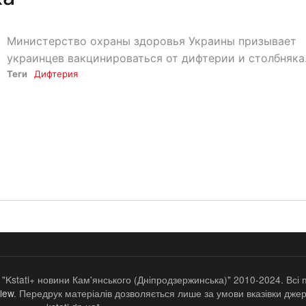
Министерство охраны здоровья Украины призывает
украинцев вакцинироваться от дифтерии и столбняка
Теги
Дифтерия
 "Kstati+ новини Кам'янського (Дніпродзержинська)" 2010-2024. Всі 
lew
. Передрук матеріалів дозволяється лише за умови вказівки джер