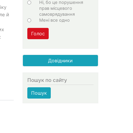
Ні, бо це порушення
іку
прав місцевого
самоврядування
ле й
Мені все одно
их
Голос
:
Довідники
Пошук по сайту
Пошук