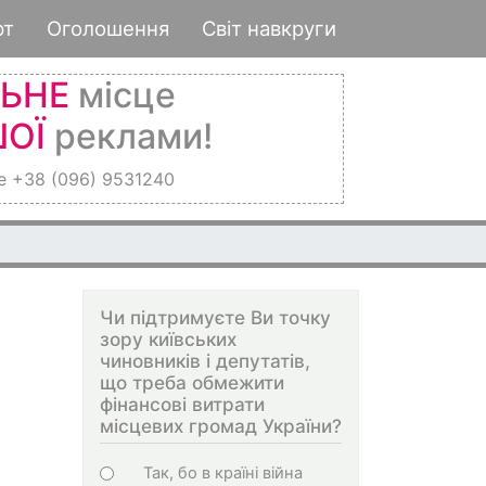
рт
Оголошення
Світ навкруги
ЛЬНЕ
місце
ОЇ
реклами!
е +38 (096) 9531240
Чи підтримуєте Ви точку
зору київських
чиновників і депутатів,
що треба обмежити
фінансові витрати
місцевих громад України?
Choices
Так, бо в країні війна