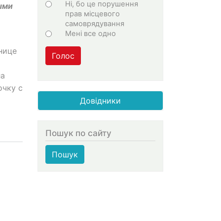
Ні, бо це порушення
ыми
прав місцевого
самоврядування
Мені все одно
нице
Голос
ла
очку с
Довідники
Пошук по сайту
Пошук