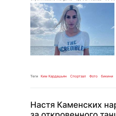
Теги
Ким Кардашьян
Спортзал
Фото
бикини
Настя Каменских нар
за откровенного тан