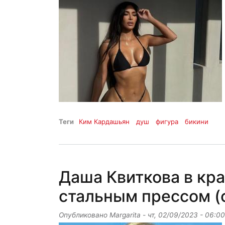
Теги
Ким Кардашьян
душ
фигура
бикини
Даша Квиткова в кр
стальным прессом (
Опубликовано
Margarita
-
чт, 02/09/2023 - 06:00