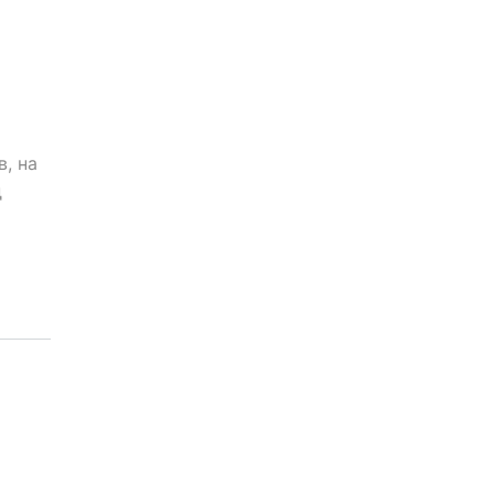
, на
д