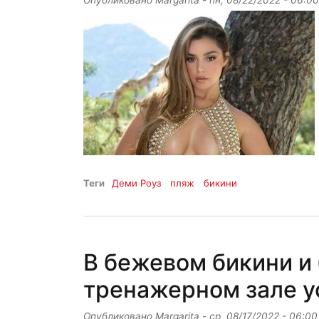
Опубликовано
Margarita
-
пн, 08/22/2022 - 06:00
Теги
Деми Роуз
пляж
бикини
В бежевом бикини и
тренажерном зале у
Опубликовано
Margarita
-
ср, 08/17/2022 - 06:00