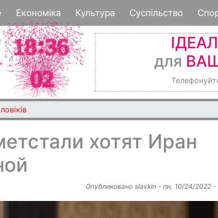
Перейти
е
Економіка
Культура
Суспільство
Спо
к
основному
ІДЕА
содержанию
для
ВАШ
Телефонуйт
ловіків
метстали хотят Иран
ной
Опубликовано
slavkin
-
пн, 10/24/2022 -