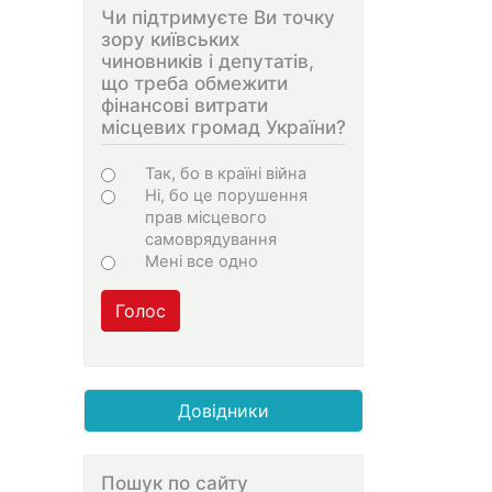
Чи підтримуєте Ви точку
зору київських
чиновників і депутатів,
що треба обмежити
фінансові витрати
місцевих громад України?
Choices
Так, бо в країні війна
Ні, бо це порушення
прав місцевого
самоврядування
Мені все одно
Голос
Довідники
Пошук по сайту