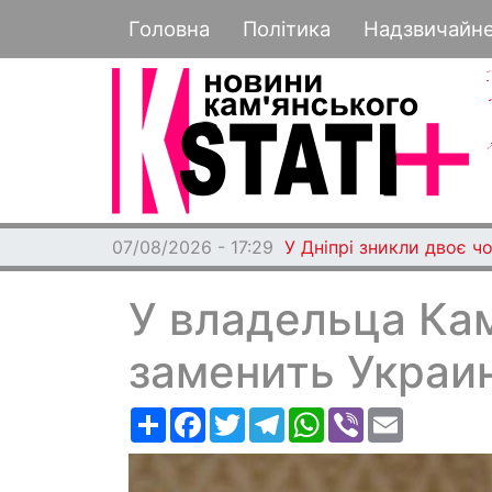
Основная навигация
Головна
Політика
Надзвичайн
07/08/2026 - 17:29
У Дніпрі зникли двоє чо
У владельца Ка
заменить Украи
Ресурс
Facebook
Twitter
Telegram
WhatsApp
Viber
Email