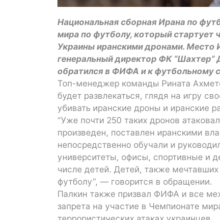
Национальная сборная Ирана по футб
мира по футболу, который стартует ч
Украины иранскими дронами. Место И
генеральный директор ФК “Шахтер” 
обратился в ФИФА и к футбольному 
Топ-менеджер команды Рината Ахметов
будет развлекаться, глядя на игру св
убивать иранские дроны и иранские р
“Уже почти 250 таких дронов атакова
произведен, поставлен иранскими вла
непосредственно обучали и руководил
университеты, офисы, спортивные и д
числе детей. Детей, также мечтавших
футболу”, — говорится в обращении.
Палкин также призвал ФИФА и все м
запрета на участие в Чемпионате мир
террористических атаках украинцев.