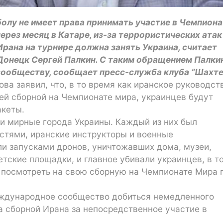
олу не имеет права принимать участие в Чемпиона
ерез месяц в Катаре, из-за террористических атак
рана на турнире должна занять Украина, считает
Донецк Сергей Палкин. С таким обращением Палки
сообществу, сообщает пресс-служба клуба “Шахте
а заявил, что, в то время как иранское руководст
оей сборной на Чемпионате мира, украинцев будут
акеты.
ли мирные города Украины. Каждый из них был
стями, иранские инструкторы и военные
и запусками дронов, уничтожавших дома, музеи,
етские площадки, и главное убивали украинцев, в т
 посмотреть на свою сборную на Чемпионате Мира 
еждународное сообщество добиться немедленного
а сборной Ирана за непосредственное участие в