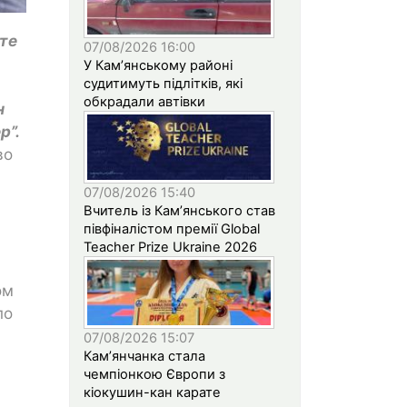
те
07/08/2026 16:00
У Кам’янському районі
судитимуть підлітків, які
обкрадали автівки
н
р”.
во
07/08/2026 15:40
Вчитель із Кам’янського став
півфіналістом премії Global
Teacher Prize Ukraine 2026
ом
по
07/08/2026 15:07
Кам’янчанка стала
чемпіонкою Європи з
кіокушин-кан карате