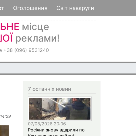
рт
Оголошення
Світ навкруги
ЛЬНЕ
місце
ОЇ
реклами!
е +38 (096) 9531240
7 останніх новин
 14:29
07/08/2026 20:06
Росіяни знову вдарили по
Кам'янському районі