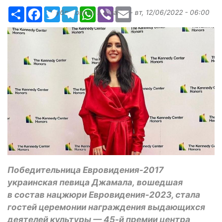
Ресурс
Facebook
Twitter
Telegram
WhatsApp
Viber
Email
Опубликовано
Margarita
-
вт, 12/06/2022 - 06:00
Победительница Евровидения-2017
украинская певица Джамала, вошедшая
в состав нацжюри Евровидения-2023, стала
гостей церемонии награждения выдающихся
деятелей культуры — 45-й премии центра