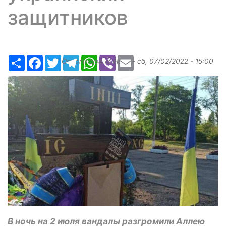
защитников
Ресурс
Facebook
Twitter
Telegram
WhatsApp
Viber
Email
Опубликовано
elena
-
сб, 07/02/2022 - 15:00
В ночь на 2 июля вандалы разгромили Аллею