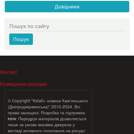
Довідники
Пошук по сайту
Пошук
МЕНЮ В ПОДВАЛЕ
Контакт
Розміщення реклами
© Copyright "Kstati+ новини Кам'янського
(Дніпродзержинська)" 2010-2024. Всі
права захищені. Розробка та підтримка
klew
. Передрук матеріалів дозволяється
лише за умови вказівки джерела у
вигляді активного посилання на ресурс