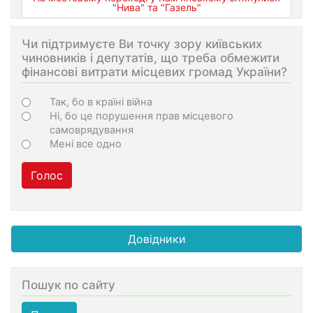
"Нива" та "Газель"
Чи підтримуєте Ви точку зору київських
чиновників і депутатів, що треба обмежити
фінансові витрати місцевих громад України?
Choices
Так, бо в країні війна
Ні, бо це порушення прав місцевого
самоврядування
Мені все одно
Голос
Довідники
Пошук по сайту