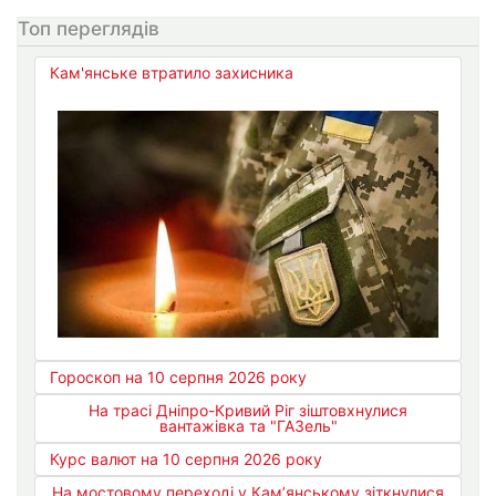
Топ переглядів
Кам'янське втратило захисника
Гороскоп на 10 серпня 2026 року
На трасі Дніпро-Кривий Ріг зіштовхнулися
вантажівка та "ГАЗель"
Курс валют на 10 серпня 2026 року
На мостовому переході у Кам’янському зіткнулися