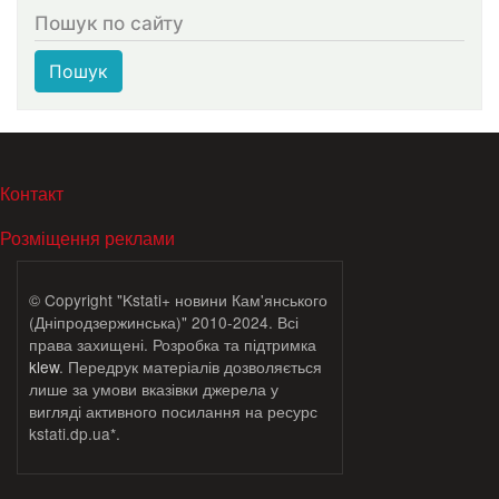
Пошук по сайту
Пошук
МЕНЮ В ПОДВАЛЕ
Контакт
Розміщення реклами
© Copyright "Kstati+ новини Кам'янського
(Дніпродзержинська)" 2010-2024. Всі
права захищені. Розробка та підтримка
klew
. Передрук матеріалів дозволяється
лише за умови вказівки джерела у
вигляді активного посилання на ресурс
kstati.dp.ua*.