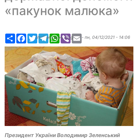
«пакунок малюка»
Ресурс
Facebook
Twitter
Telegram
WhatsApp
Viber
Email
Опубликовано
bugaev
-
пн, 04/12/2021 - 14:06
Президент України Володимир Зеленський