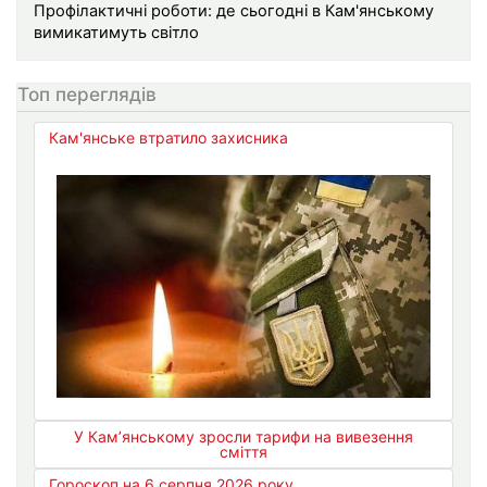
Профілактичні роботи: де сьогодні в Кам'янському
вимикатимуть світло
Топ переглядів
Кам'янське втратило захисника
У Кам’янському зросли тарифи на вивезення
сміття
Гороскоп на 6 серпня 2026 року