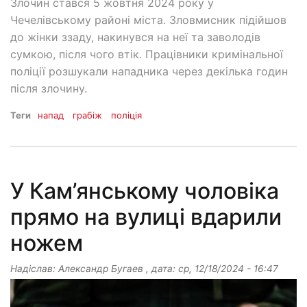
Злочин стався 5 жовтня 2024 року у
Чечелівському районі міста. Зловмисник підійшов
до жінки ззаду, накинувся на неї та заволодів
сумкою, після чого втік. Працівники кримінальної
поліції розшукали нападника через декілька годин
після злочину.
Теги
напад
грабіж
поліція
У Кам’янському чоловіка
прямо на вулиці вдарили
ножем
Надіслав:
Александр Бугаев
, дата:
ср, 12/18/2024 - 16:47