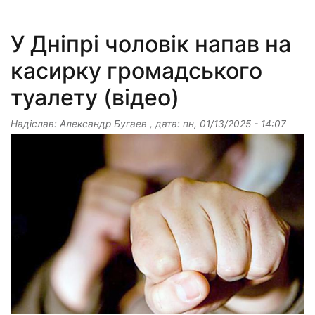
У Дніпрі чоловік напав на
касирку громадського
туалету (відео)
Надіслав:
Александр Бугаев
, дата:
пн, 01/13/2025 - 14:07