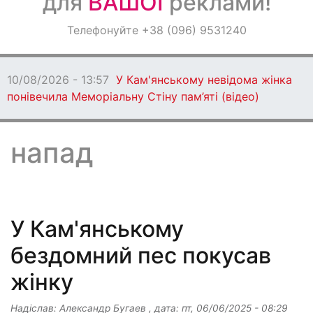
для
ВАШОЇ
реклами!
Оголошення
Телефонуйте +38 (096) 9531240
Світ навкруги
10/08/2026 - 13:50
У Дніпрі жінка
здала Starlink окупантам за гроші
напад
У Кам'янському
бездомний пес покусав
жінку
Надіслав:
Александр Бугаев
, дата:
пт, 06/06/2025 - 08:29