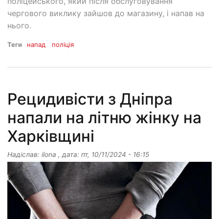
поліцейського, який після обслуговування
чергового виклику зайшов до магазину, і напав на
нього.
Теги
напад
поліція
Рецидивісти з Дніпра
напали на літню жінку на
Харківщині
Надіслав:
ilona
, дата:
пт, 10/11/2024 - 16:15