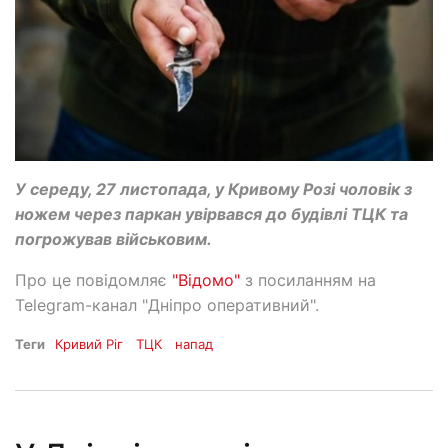
У середу, 27 листопада, у Кривому Розі чоловік з
ножем через паркан увірвався до будівлі ТЦК та
погрожував військовим.
Про це повідомляє
"Відомо"
з посиланням на
Telegram-канал "Дніпро оперативний".
Теги
Кривий Ріг
ТЦК
напад