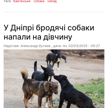
Теги
Кам'янське
собака
напад
У Дніпрі бродячі собаки
напали на дівчину
Надіслав:
Александр Бугаев
, дата:
пн, 02/03/2025 - 09:27