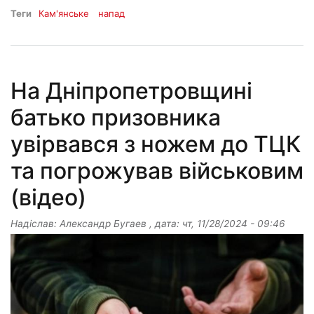
Теги
Кам'янське
напад
На Дніпропетровщині
батько призовника
увірвався з ножем до ТЦК
та погрожував військовим
(відео)
Надіслав:
Александр Бугаев
, дата:
чт, 11/28/2024 - 09:46