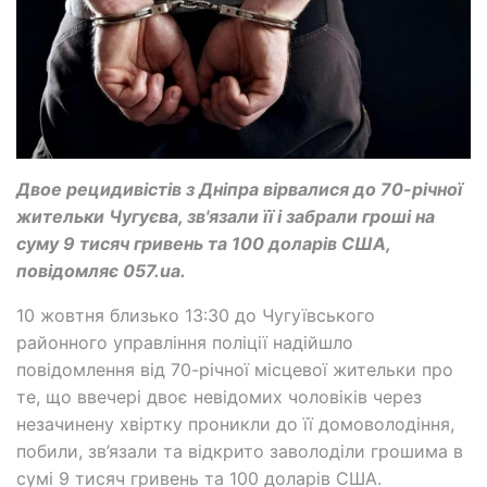
Двое рецидивістів з Дніпра вірвалися до 70-річної
жительки Чугуєва, зв'язали її і забрали гроші на
суму 9 тисяч гривень та 100 доларів США,
повідомляє 057.ua.
10 жовтня близько 13:30 до Чугуївського
районного управління поліції надійшло
повідомлення від 70-річної місцевої жительки про
те, що ввечері двоє невідомих чоловіків через
незачинену хвіртку проникли до її домоволодіння,
побили, зв’язали та відкрито заволоділи грошима в
сумі 9 тисяч гривень та 100 доларів США.