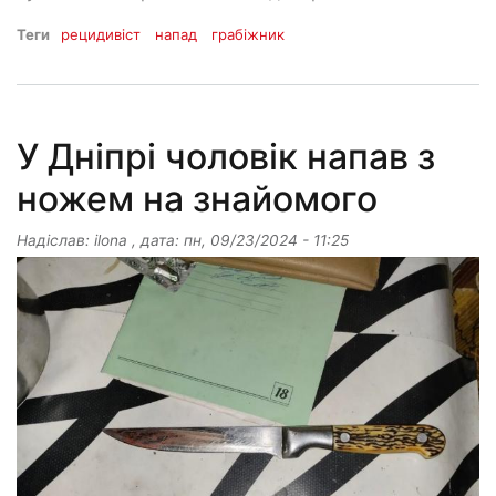
Теги
рецидивіст
напад
грабіжник
У Дніпрі чоловік напав з
ножем на знайомого
Надіслав:
ilona
, дата:
пн, 09/23/2024 - 11:25