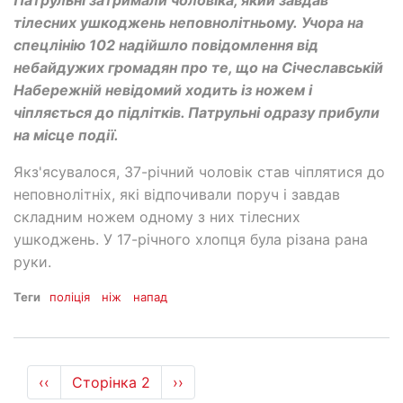
Патрульні затримали чоловіка, який завдав
тілесних ушкоджень неповнолітньому. Учора на
спецлінію 102 надійшло повідомлення від
небайдужих громадян про те, що на Січеславській
Набережній невідомий ходить із ножем і
чіпляється до підлітків. Патрульні одразу прибули
на місце події.
Якз'ясувалося, 37-річний чоловік став чіплятися до
неповнолітніх, які відпочивали поруч і завдав
складним ножем одному з них тілесних
ушкоджень. У 17-річного хлопця була різана рана
руки.
Теги
поліція
ніж
напад
Розбивка
Попередня
‹‹
Сторінка 2
Наступна
››
на
сторінка
сторінка