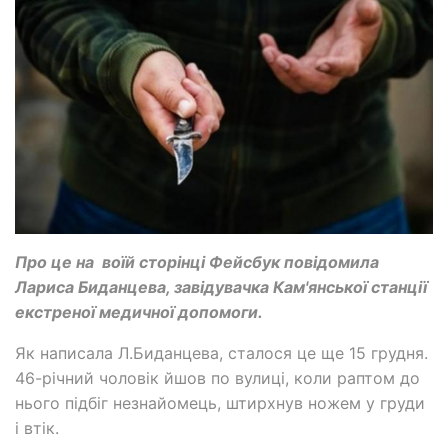
Про це на воїй сторінці Фейсбук повідомила
Лариса Биданцева, завідувачка Кам'янської станції
екстреної медичної допомоги.
Як написала Л.Биданцева, сталося це ще 15 грудня.
46-річний чоловік йшов по вулиці, коли раптом до
нього підбіг незнайомець, штирхнув ножем у груди
і втік.