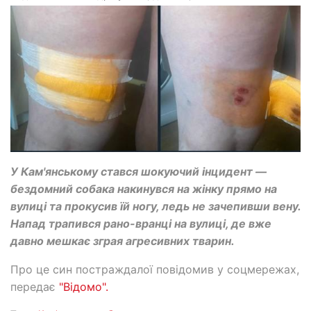
У Кам'янському стався шокуючий інцидент —
бездомний собака накинувся на жінку прямо на
вулиці та прокусив їй ногу, ледь не зачепивши вену.
Напад трапився рано-вранці на вулиці, де вже
давно мешкає зграя агресивних тварин.
Про це син постраждалої повідомив у соцмережах,
передає
"Відомо".