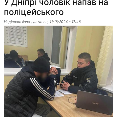
У Дніпрі чоловік напав на
поліцейського
Надіслав:
ilona
, дата:
пн, 11/18/2024 - 17:46