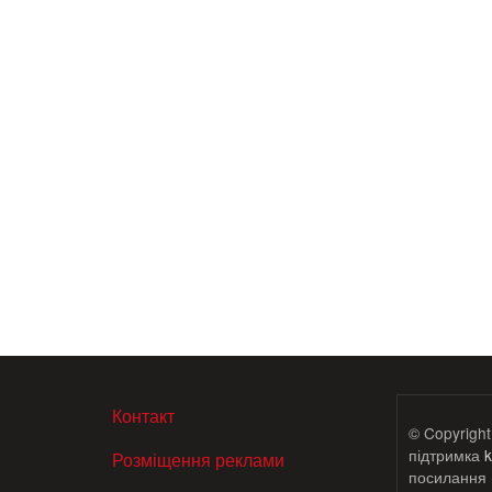
МЕНЮ В ПОДВАЛЕ
Контакт
© Copyright
підтримка
k
Розміщення реклами
посилання н