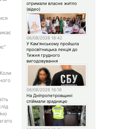
отримали власне житло
(відео)
ися
ликає
06/08/2026 18:42
У Кам’янському пройшла
яє"
просвітницька лекція до
Тижня грудного
вигодовування
 Коли
ічого
06/08/2026 16:16
На Дніпропетровщині
віть
спіймали зрадницю
слід
йно
агато