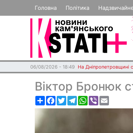
Основная навигация
Головна
Політика
Надзвичайн
06/08/2026 - 18:49
На Дніпропетровщині с
Віктор Бронюк 
Ресурс
Facebook
Twitter
Telegram
WhatsApp
Viber
Email