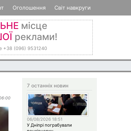
рт
Оголошення
Світ навкруги
ЛЬНЕ
місце
ОЇ
реклами!
е +38 (096) 9531240
7 останніх новин
 06:00
06/08/2026 18:51
У Дніпрі пограбували
пенсіонерку