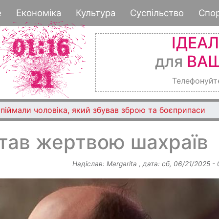
Перейти
е
Економіка
Культура
Суспільство
Спо
до
основного
ІДЕА
вмісту
для
ВАШ
Телефонуйт
піймали чоловіка, який збував зброю та боєприпаси
став жертвою шахраїв
Надіслав:
Margarita
, дата:
сб, 06/21/2025 -