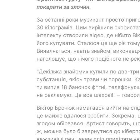
покарати за злочин.
За останні роки музикант просто при
30 кілограмів. Цим вирішили скорист
інтелекту створили відео, де нібито В
його купувати. Сталося це ще рік тому
Виявляється, навіть знайомі виконавц
наголошує, що нічого подібного не ре
"Декілька знайомих купили по два-три
субстанція, якісь трави чи порошки. Ка
ти випив 18 баночок ф*гні, телефонує
не рекламую. Це все шахраї!" – говори
Віктор Бронюк намагався вийти на слід 
це майже вдалося зробити. Зокрема, ц
згодом обірвався. Артист говорить, щ
ж, можна було б звернутися до кіберпол
важливіші речі, яким слід приділяти ув