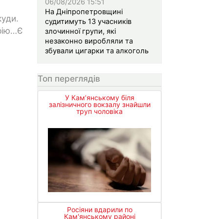
06/08/2026 15:51
На Дніпропетровщині
куди.
судитимуть 13 учасників
орію…Є
злочинної групи, які
незаконно виробляли та
збували цигарки та алкоголь
Топ переглядів
У Кам’янському біля
залізничного вокзалу знайшли
труп чоловіка
Росіяни вдарили по
Кам'янському районі