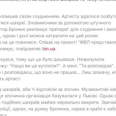
голомшив своїм схудненням. Артисту вдалося позбут
атися шахраї. Зловмисники за допомогою штучного
іктор Бронюк рекламує препарат для схуднення і зак
, однак і досі можна натрапити на цей ролик.
я на це повелися. Співак на проєкті "ЖВЛ представл
кламує, повідомляє
tsn.ua
.
 курси, тому що це було дешевше. Незрозуміла
жу: "Нащо ви це купляли?". А мені: "Ти розповідав".
ш і розповідаєш, що воно не працює… Лиш зазначу, н
ть артист.
шахраїв, аби ті відповіли за злочин. Музикантові на
я злочинна організація базувалася у Львові. Однак 
о подібних шахраїв майже нереально викрити. Звича
іції, однак, на думку Бронюка, наразі в країні є наб
агу.