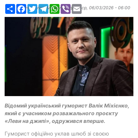
Ресурс
Facebook
Twitter
Telegram
WhatsApp
Viber
Email
Надіслав:
Margarita
, дата:
ср, 06/03/2026 - 06:00
Відомий український гуморист Валік Міхієнко,
який є учасником розважального проєкту
«Леви на джипі», одружився вперше.
Гуморист офіційно уклав шлюб зі своєю