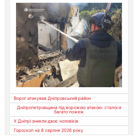
Ворог атакував Дніпровський район
Дніпропетровщина під ворожою атакою: сталося
багато пожеж
У Дніпрі зникли двоє чоловіків
Гороскоп на 8 серпня 2026 року