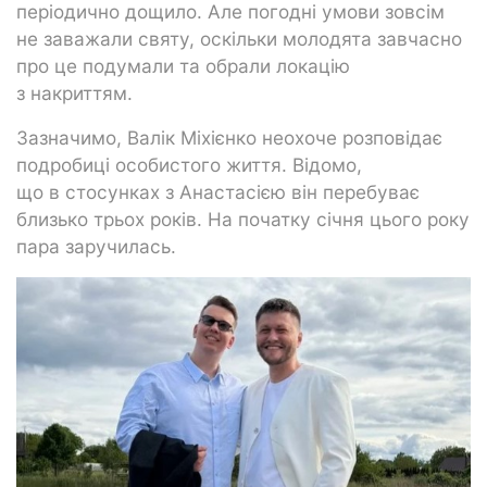
періодично дощило. Але погодні умови зовсім
не заважали святу, оскільки молодята завчасно
про це подумали та обрали локацію
з накриттям.
Зазначимо, Валік Міхієнко неохоче розповідає
подробиці особистого життя. Відомо,
що в стосунках з Анастасією він перебуває
близько трьох років. На початку січня цього року
пара заручилась.