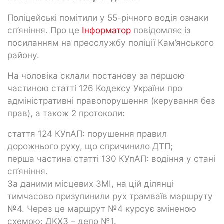
Поліцейські помітили у 55-річного водія ознаки
сп’яніння. Про це
Інформатор
повідомляє із
посиланням на пресслужбу поліції Кам’янського
району.
На чоловіка склали постанову за першою
частиною статті 126 Кодексу України про
адміністративні правопорушення (керування без
прав), а також 2 протоколи:
стаття 124 КУпАП: порушення правил
дорожнього руху, що спричинило ДТП;
перша частина статті 130 КУпАП: водіння у стані
сп’яніння.
За даними місцевих ЗМІ, на цій ділянці
тимчасово призупинили рух трамваїв маршруту
№4. Через це маршрут №4 курсує зміненою
схемою: ДКХЗ – депо №1.