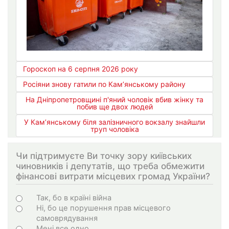
Гороскоп на 6 серпня 2026 року
Росіяни знову гатили по Кам’янському району
На Дніпропетровщині п'яний чоловік вбив жінку та
побив ще двох людей
У Кам’янському біля залізничного вокзалу знайшли
труп чоловіка
Чи підтримуєте Ви точку зору київських
чиновників і депутатів, що треба обмежити
фінансові витрати місцевих громад України?
Варіанти
Так, бо в країні війна
Ні, бо це порушення прав місцевого
самоврядування
Мені все одно