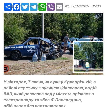
Ресурс
Facebook
Twitter
Telegram
WhatsApp
Viber
Email
Надіслав:
Александр Бугаев
, дата:
вт, 07/07/2026 - 15:03
У вівторок, 7 липня,на вулиці Криворізькій, в
районі перетину з вулицею Фіалковою, водій
ВАЗ, який розвозив воду містом, врізався в
електроопору та збив її. Попередньо,
обійшлося без постраждалих.