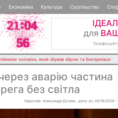
Перейти
е
Економіка
Культура
Суспільство
Спо
до
основного
ІДЕА
вмісту
для
ВАШ
Телефонуйт
піймали чоловіка, який збував зброю та боєприпаси
через аварію частина
рега без світла
Надіслав:
Александр Бугаев
, дата:
вт, 05/19/2026 -