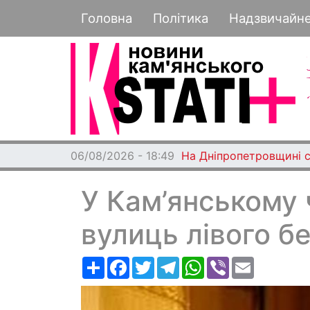
Основная навигация
Головна
Політика
Надзвичайн
06/08/2026 - 18:49
На Дніпропетровщині с
У Кам’янському 
вулиць лівого бе
Ресурс
Facebook
Twitter
Telegram
WhatsApp
Viber
Email