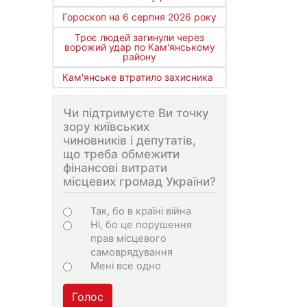
Гороскоп на 6 серпня 2026 року
Троє людей загинули через
ворожий удар по Кам'янському
району
Кам'янське втратило захисника
Чи підтримуєте Ви точку
зору київських
чиновників і депутатів,
що треба обмежити
фінансові витрати
місцевих громад України?
Варіанти
Так, бо в країні війна
Ні, бо це порушення
прав місцевого
самоврядування
Мені все одно
Голос