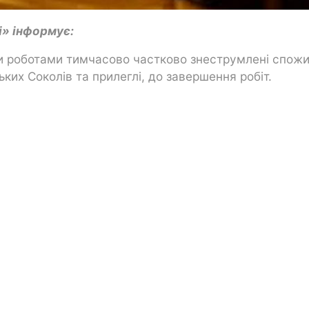
і» інформує:
ми роботами тимчасово частково знеструмлені спожи
ських Соколів та прилеглі, до завершення робіт.