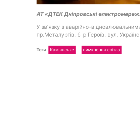
АТ «ДТЕК Дніпровські електромереж
У зв'язку з аварійно-відновлювальни
пр.Металургів, б-р Героїв, вул. Україн
Теги
Кам'янське
вимкнення світла