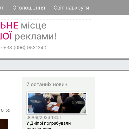
рт
Оголошення
Світ навкруги
ЛЬНЕ
місце
ОЇ
реклами!
е +38 (096) 9531240
7 останніх новин
 17:50
06/08/2026 18:51
У Дніпрі пограбували
пенсіонерку